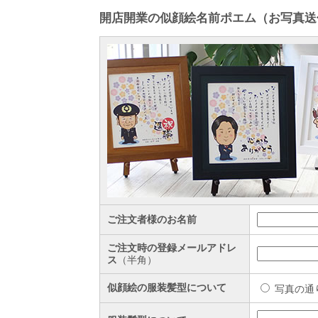
開店開業の似顔絵名前ポエム（お写真送
ご注文者様のお名前
ご注文時の登録メールアドレ
ス
（半角）
似顔絵の服装髪型について
写真の