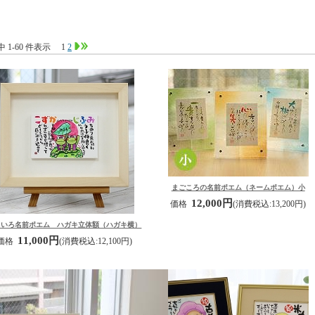
件中 1-60 件表示
1
2
まごころの名前ポエム（ネームポエム）小
12,000円
価格
(消費税込:13,200円)
じいろ名前ポエム ハガキ立体額（ハガキ横）
11,000円
価格
(消費税込:12,100円)