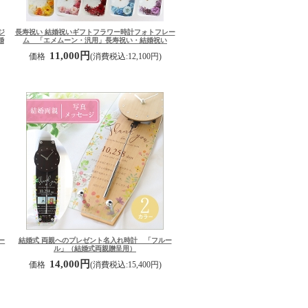
ジ
長寿祝い 結婚祝いギフト
フラワー時計フォトフレー
婚
ム 「エメムーン・汎用」長寿祝い・結婚祝い
11,000円
価格
(消費税込:12,100円)
ー
結婚式 両親へのプレゼント
名入れ時計 「フルー
ル」（結婚式両親贈呈用）
14,000円
価格
(消費税込:15,400円)