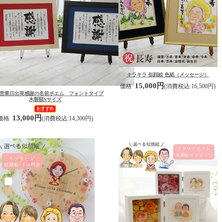
キラキラ 似顔絵 色紙（メッセージ）
15,000円
価格
(消費税込:16,500円)
3営業日出荷
感謝の名前ポエム フォントタイプ
木製額Sサイズ
13,000円
価格
(消費税込:14,300円)