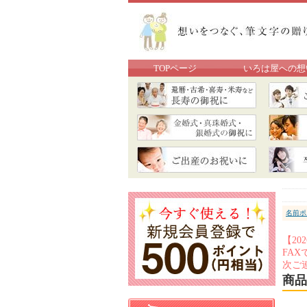
TOPページ
いろは屋への想
名前ポ
【2
FA
次ご
商品