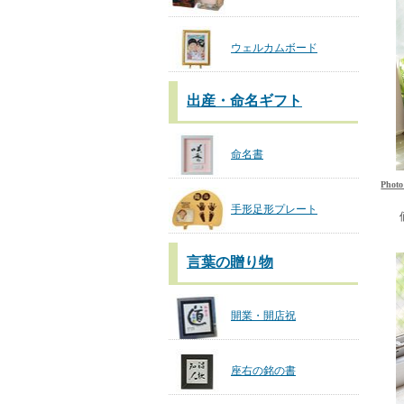
ウェルカムボード
出産・命名ギフト
命名書
Pho
手形足形プレート
言葉の贈り物
開業・開店祝
座右の銘の書