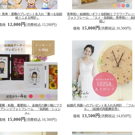
・長寿・退職のプレゼント
名入れ「選べる似顔
長寿祝い 結婚祝いギフト
似顔絵とフラワーアレン
絵ミニまる時計」
フォトフレーム 「エメ・似顔絵」長寿祝い・結
祝い
12,000円
価格
(消費税込:13,200円)
15,000円
価格
(消費税込:16,500円)
退職・転勤、還暦祝い、金婚式の贈り物に
フラ
結婚式 両親へのプレゼント
名入れ丸時計 「フル
ーアレンジフォトフレーム 「似顔絵・シュシ
ル」（結婚式両親贈呈用）
ュ」
13,500円
価格
(消費税込:14,850円)
15,000円
価格
(消費税込:16,500円)