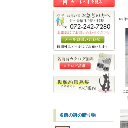
68 
に
名前の詩の贈り物