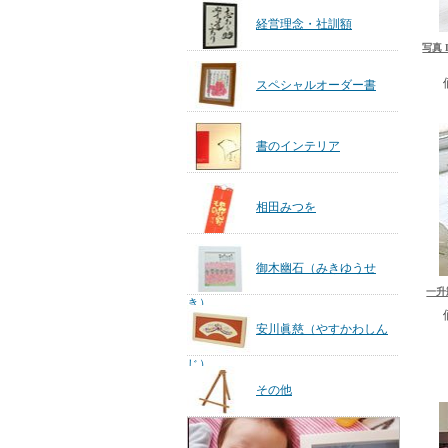
経営理念・社訓額
写真
スペシャルオーダー書
書のインテリア
相田みつを
御木幽石（みきゆうせ
一升
き）
安川眞慈（やすかわしん
じ）
その他