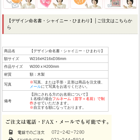
【デザイン命名書・シャイニー・ひまわり】
│ご注文はこちらか
ら
商品名
【デザイン命名書・シャイニー・ひまわり】
額サイズ
W216xH216xD36mm
作品サイズ
W200 x H200mm
材質
額：木製
※
写真、または手形・足形は商品を注文後、
写真
メール
にて写真をお送りください。
【詩にされる方のお名前について】
１名様の場合
フルネーム（苗字＋名前）で制
備考
作
させていただきます。
※
自立する額になっております。