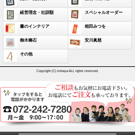
経営理念・社訓額
スペシャルオーダー
書のインテリア
相田みつを
御木幽石
安川眞慈
その他
Copyright (C) irohaya ALL rights reserved.