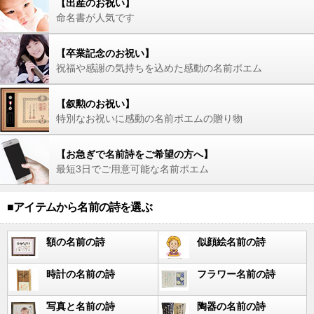
【出産のお祝い】
命名書が人気です
【卒業記念のお祝い】
祝福や感謝の気持ちを込めた感動の名前ポエム
【叙勲のお祝い】
特別なお祝いに感動の名前ポエムの贈り物
【お急ぎで名前詩をご希望の方へ】
最短3日でご用意可能な名前ポエム
■アイテムから名前の詩を選ぶ
額の名前の詩
似顔絵名前の詩
時計の名前の詩
フラワー名前の詩
写真と名前の詩
陶器の名前の詩