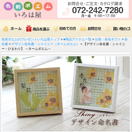
名前ポエムのプレゼントいろは屋トップ
>
■商品アイテム一覧
>
出産・命名ギフト
>
命
名書
>
デザイン命名書・シャイニー（ネームポエム）
> 【デザイン命名書・シャイニ
ー・ひまわり】 ～ネームポエム～