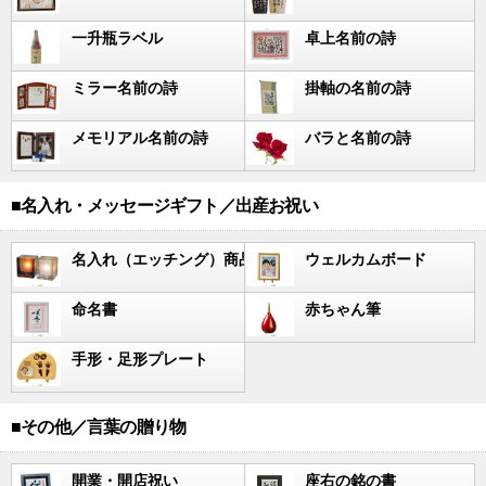
一升瓶ラベル
卓上名前の詩
ミラー名前の詩
掛軸の名前の詩
メモリアル名前の詩
バラと名前の詩
■名入れ・メッセージギフト／出産お祝い
名入れ（エッチング）商品
ウェルカムボード
命名書
赤ちゃん筆
手形・足形プレート
■その他／言葉の贈り物
開業・開店祝い
座右の銘の書