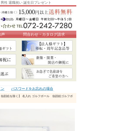
 男性 退職祝い 誕生日プレゼント
の声
問合わせ・カタログ請求
イン
パスワードをお忘れの場合
・似顔絵を除く】 名入れ ゴルフボール 似顔絵ゴルフボ