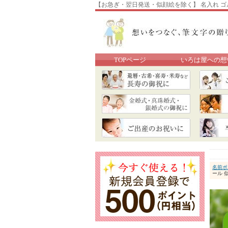
【お急ぎ・翌日発送・似顔絵を除く】 名入れ ゴル
TOPページ
いろは屋への想
名前ポ
ール 