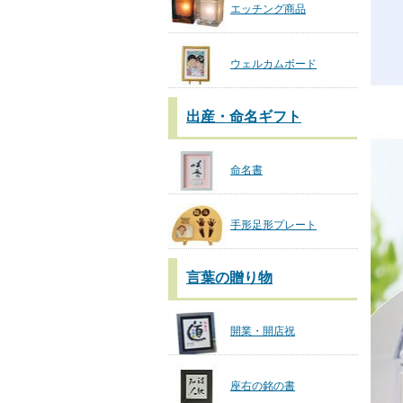
エッチング商品
ウェルカムボード
出産・命名ギフト
命名書
手形足形プレート
言葉の贈り物
開業・開店祝
座右の銘の書