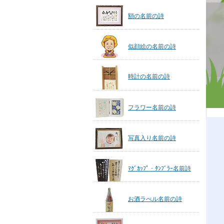
額の名前の詩
似顔絵の名前の詩
時計の名前の詩
フラワー名前の詩
写真入り名前の詩
ﾏｸﾞｶｯﾌﾟ・ﾀﾝﾌﾞﾗｰ名前詩
お酒ラべル名前の詩