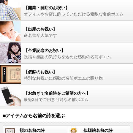
【開業・開店のお祝い】
オフィスやお店に飾っていただける素敵な名前ポエム
【出産のお祝い】
命名書が人気です
【卒業記念のお祝い】
祝福や感謝の気持ちを込めた感動の名前ポエム
【叙勲のお祝い】
特別なお祝いに感動の名前ポエムの贈り物
【お急ぎで名前詩をご希望の方へ】
最短3日でご用意可能な名前ポエム
■アイテムから名前の詩を選ぶ
額の名前の詩
似顔絵名前の詩