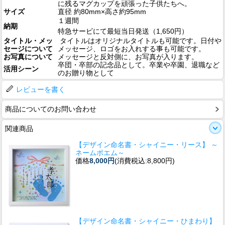
に残るマグカップを頑張った子供たちへ。
サイズ
直径 約80mm×高さ約95mm
１週間
納期
特急サービにて最短当日発送（1,650円）
タイトル・メッ
タイトルはオリジナルタイトルも可能です。日付や
セージについて
メッセージ、ロゴをお入れする事も可能です。
お写真について
メッセージと反対側に、お写真が入ります。
卒団・卒部の記念品として。卒業や卒園、退職など
活用シーン
のお贈り物として
レビューを書く
商品についてのお問い合わせ
関連商品
【デザイン命名書・シャイニー・リース】 ～
ネームポエム～
価格
8,000円
(消費税込:8,800円)
【デザイン命名書・シャイニー・ひまわり】