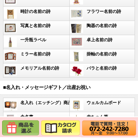
時計の名前の詩
フラワー名前の詩
写真と名前の詩
陶器の名前の詩
一升瓶ラベル
卓上名前の詩
ミラー名前の詩
掛軸の名前の詩
メモリアル名前の詩
バラと名前の詩
■名入れ・メッセージギフト／出産お祝い
名入れ（エッチング）商品
ウェルカムボード
命名書
赤ちゃん筆
手形・足形プレート