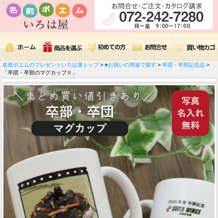
名前ポエムのプレゼントいろは屋トップ
>
■お祝いの用途で探す
>
卒団・卒部記念品
>
「卒団・卒部のマグカップⅡ」