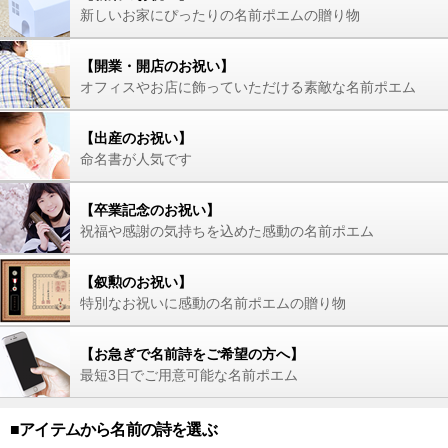
新しいお家にぴったりの名前ポエムの贈り物
【開業・開店のお祝い】
オフィスやお店に飾っていただける素敵な名前ポエム
【出産のお祝い】
命名書が人気です
【卒業記念のお祝い】
祝福や感謝の気持ちを込めた感動の名前ポエム
【叙勲のお祝い】
特別なお祝いに感動の名前ポエムの贈り物
【お急ぎで名前詩をご希望の方へ】
最短3日でご用意可能な名前ポエム
■アイテムから名前の詩を選ぶ