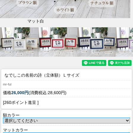
マット白
なでしこの名前の詩（立体額）Ｌサイズ
mr-ful
価格
26,000円
(消費税込:28,600円)
[260ポイント進呈 ]
額カラー
マットカラー