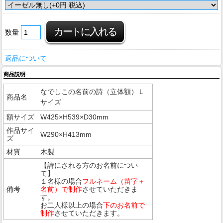
数量
返品について
商品説明
なでしこの名前の詩（立体額）Ｌ
商品名
サイズ
額サイズ
W425×H539×D30mm
作品サイ
W290×H413mm
ズ
材質
木製
【詩にされる方のお名前につい
て】
１名様の場合
フルネーム（苗字＋
備考
名前）で制作
させていただきま
す。
お二人様以上の場合
下のお名前で
制作
させていただきます。