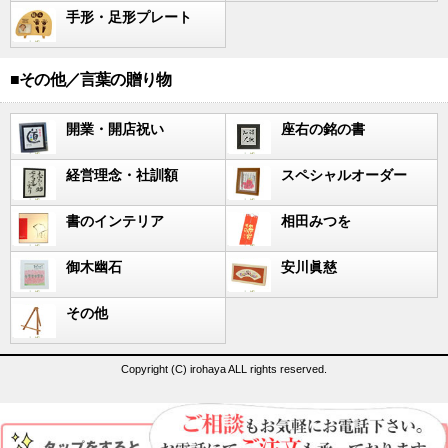
手形・足形プレート
■その他／言葉の贈り物
開業・開店祝い
座右の銘の書
経営理念・社訓額
スペシャルオーダー
書のインテリア
相田みつを
御木幽石
安川眞慈
その他
Copyright (C) irohaya ALL rights reserved.