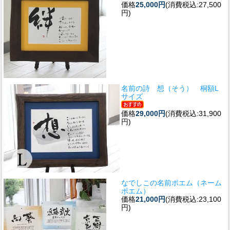
価格
25,000円
(消費税込:27,500
円)
名前の詩 想（そう） 桐額L
サイズ
価格
29,000円
(消費税込:31,900
円)
なでしこの名前ポエム（ネーム
ポエム）
価格
21,000円
(消費税込:23,100
円)