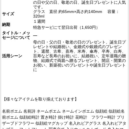
の日や父の日、敬老の日、誕生日プレゼントに人気
です。
グラス 直径 約65mm×高さ約140mm 容量：
サイズ
320ml
１週間
納期
特急サービにて翌日出荷（1,650円）
タイトル・メッ
―
セージについて
母の日・父の日・敬老の日のプレゼント、誕生日プ
レゼントや結婚祝い、金婚式や銀婚式のプレゼン
ト、還暦、古希、喜寿、米寿、傘寿、卒寿、白寿、
活用シーン
百寿など長寿のお祝いに、結婚祝い、定年退職の贈
物、結婚式で両親へ贈るプレゼント、開店・開業の
お祝い、新築祝いのプレゼントや誕生日プレゼント
に
【様々なアイテムを取り揃えております】
名前ポエム 名前詩 ネームポエム ネームインポエム 似顔絵 似顔絵名
前ポエム 似顔絵時計 置き時計 掛け時計 花時計 フラワー時計 プリ
ザーブドフラワー 似顔絵マグカップ 名入れビアグラス 名入れビアタ