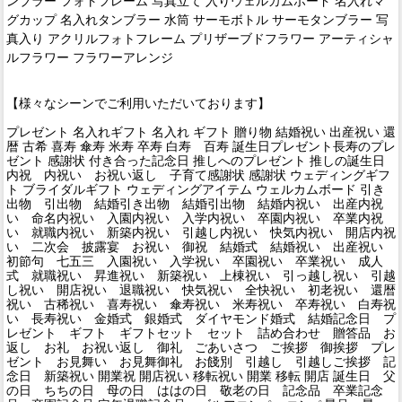
ンブラー フォトフレーム 写真立て 入りウェルカムボード 名入れマ
グカップ 名入れタンブラー 水筒 サーモボトル サーモタンブラー 写
真入り アクリルフォトフレーム プリザーブドフラワー アーティシャ
ルフラワー フラワーアレンジ
【様々なシーンでご利用いただいております】
プレゼント 名入れギフト 名入れ ギフト 贈り物 結婚祝い 出産祝い 還
暦 古希 喜寿 傘寿 米寿 卒寿 白寿 百寿 誕生日プレゼント長寿のプレ
ゼント 感謝状 付き合った記念日 推しへのプレゼント 推しの誕生日
内祝 内祝い お祝い返し 子育て感謝状 感謝状 ウェディングギフ
ト ブライダルギフト ウェディングアイテム ウェルカムボード 引き
出物 引出物 結婚引き出物 結婚引出物 結婚内祝い 出産内祝
い 命名内祝い 入園内祝い 入学内祝い 卒園内祝い 卒業内祝
い 就職内祝い 新築内祝い 引越し内祝い 快気内祝い 開店内祝
い 二次会 披露宴 お祝い 御祝 結婚式 結婚祝い 出産祝い
初節句 七五三 入園祝い 入学祝い 卒園祝い 卒業祝い 成人
式 就職祝い 昇進祝い 新築祝い 上棟祝い 引っ越し祝い 引越
し祝い 開店祝い 退職祝い 快気祝い 全快祝い 初老祝い 還暦
祝い 古稀祝い 喜寿祝い 傘寿祝い 米寿祝い 卒寿祝い 白寿祝
い 長寿祝い 金婚式 銀婚式 ダイヤモンド婚式 結婚記念日 プ
レゼント ギフト ギフトセット セット 詰め合わせ 贈答品 お
返し お礼 お祝い返し 御礼 ごあいさつ ご挨拶 御挨拶 プレ
ゼント お見舞い お見舞御礼 お餞別 引越し 引越しご挨拶 記
念日 新築祝い 開業祝 開店祝い 移転祝い 開業 移転 開店 誕生日 父
の日 ちちの日 母の日 ははの日 敬老の日 記念品 卒業記念