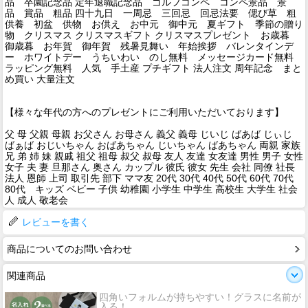
品 卒園記念品 定年退職記念品 ゴルフコンペ コンペ景品 景
品 賞品 粗品 四十九日 一周忌 三回忌 回忌法要 偲び草 粗
供養 初盆 供物 お供え お中元 御中元 夏ギフト 季節の贈り
物 クリスマス クリスマスギフト クリスマスプレゼント お歳暮
御歳暮 お年賀 御年賀 残暑見舞い 年始挨拶 バレンタインデ
ー ホワイトデー うちいわい のし無料 メッセージカード無料
ラッピング無料 人気 手土産 プチギフト 法人注文 周年記念 まと
め買い 大量注文
【様々な年代の方へのプレゼントにご利用いただいております】
父 母 父親 母親 お父さん お母さん 義父 義母 じいじ ばあば じぃじ
ばぁば おじいちゃん おばあちゃん じいちゃん ばあちゃん 両親 家族
兄 弟 姉 妹 親戚 祖父 祖母 叔父 叔母 友人 友達 女友達 男性 男子 女性
女子 夫 妻 旦那さん 奥さん カップル 彼氏 彼女 先生 会社 同僚 社長
法人 恩師 上司 取引先 部下 ママ友 20代 30代 40代 50代 60代 70代
80代 キッズ ベビー 子供 幼稚園 小学生 中学生 高校生 大学生 社会
人 成人 敬老会
レビューを書く
商品についてのお問い合わせ
関連商品
四角いフォルムが持ちやすい！グラスに名前が
入る！