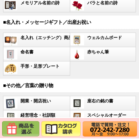
メモリアル名前の詩
バラと名前の詩
■名入れ・メッセージギフト／出産お祝い
名入れ（エッチング）商品
ウェルカムボード
命名書
赤ちゃん筆
手形・足形プレート
■その他／言葉の贈り物
開業・開店祝い
座右の銘の書
経営理念・社訓額
スペシャルオーダー
書のインテリア
相田みつを