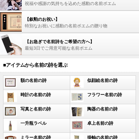
祝福や感謝の気持ちを込めた感動の名前ポエム
【叙勲のお祝い】
特別なお祝いに感動の名前ポエムの贈り物
【お急ぎで名前詩をご希望の方へ】
最短3日でご用意可能な名前ポエム
■アイテムから名前の詩を選ぶ
額の名前の詩
似顔絵名前の詩
時計の名前の詩
フラワー名前の詩
写真と名前の詩
陶器の名前の詩
一升瓶ラベル
卓上名前の詩
ミラー名前の詩
掛軸の名前の詩