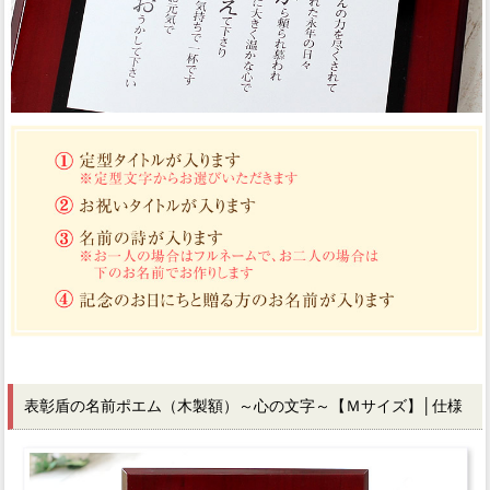
表彰盾の名前ポエム（木製額）～心の文字～【Ｍサイズ】│仕様