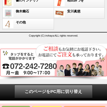
書のインテリア
相田みつを
御木幽石
安川眞慈
その他
Copyright (C) irohaya ALL rights reserved.
このページをPC用に切り替え