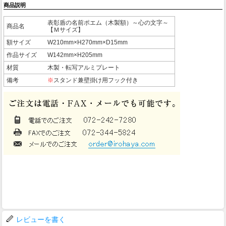
商品説明
表彰盾の名前ポエム（木製額）～心の文字～
商品名
【Ｍサイズ】
額サイズ
W210mm×H270mm×D15mm
作品サイズ
W142mm×H205mm
材質
木製・転写アルミプレート
備考
※
スタンド兼壁掛け用フック付き
レビューを書く