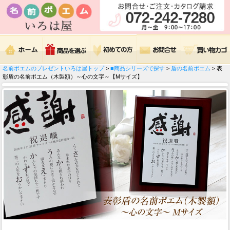
名前ポエムのプレゼントいろは屋トップ
>
■商品シリーズで探す
>
盾の名前ポエム
> 表
彰盾の名前ポエム（木製額）～心の文字～【Mサイズ】