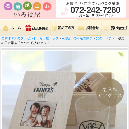
名前ポエムのプレゼントいろは屋トップ
>
■お祝いの用途で探す
>
父の日ギフト
> 敬老
の日に贈る「キバコ 名入れグラス」