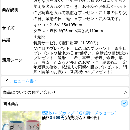
好きなお写真やメッセージが入るキバコにくすっと
笑える名入れグラス付き。お子様やお孫様やペット
商品説明
のお写真を入れて素敵なプレゼントに！母の日や父
の日、敬老の日、誕生日プレゼントに人気です。
キバコ：215×125×105mm
サイズ
グラス：直径 約75mm×高さ約110mm
１週間
納期
特急サービにて翌日出荷（1,650円）
父の日のプレゼント、母の日のプレゼント、誕生日
プレゼントや敬老の日 結婚祝い、金婚式や銀婚式の
プレゼント、還暦、古希、喜寿、米寿、傘寿、卒
活用シーン
寿、白寿、百寿など長寿のお祝いに、結婚祝い、定
年退職の贈物、結婚式で両親へ贈るプレゼント、開
店・開業のお祝い、新築祝いのプレゼントに
レビューを書く
商品についてのお問い合わせ
関連商品
感謝のマグカップ（名前詩・メッセージ）
価格
3,500円
(消費税込:3,850円)