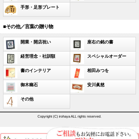
手形・足形プレート
■その他／言葉の贈り物
開業・開店祝い
座右の銘の書
経営理念・社訓額
スペシャルオーダー
書のインテリア
相田みつを
御木幽石
安川眞慈
その他
Copyright (C) irohaya ALL rights reserved.