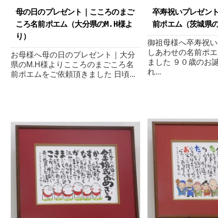
母の日のプレゼント｜こころのまご
卒寿祝いプレゼン
ころ名前ポエム（大分県のM.H様よ
前ポエム （茨城県の
り ）
御祖母様へ卒寿祝い
しあわせの名前ポエ
お母様へ母の日のプレゼント｜大分
ました ９０歳のお
県のM.H様よりこころのまごころ名
れ...
前ポエムをご依頼頂きました 日頃...