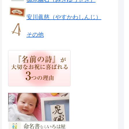
安川眞慈（やすかわしんじ）
その他