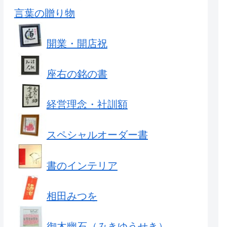
言葉の贈り物
開業・開店祝
座右の銘の書
経営理念・社訓額
スペシャルオーダー書
書のインテリア
相田みつを
御木幽石（みきゆうせき）