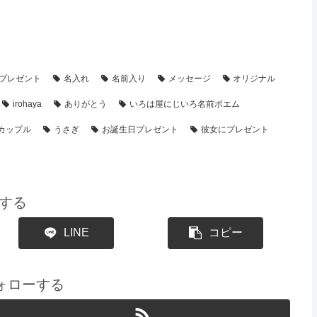
・制作事例】
【誕生日プレゼント】のプレゼント・名前ポエム
プレゼント
名入れ
名前入り
メッセージ
オリジナル
irohaya
ありがとう
いろは屋にじいろ名前ポエム
カップル
うさぎ
お誕生日プレゼント
彼女にプレゼント
する
LINE
コピー
をフォローする