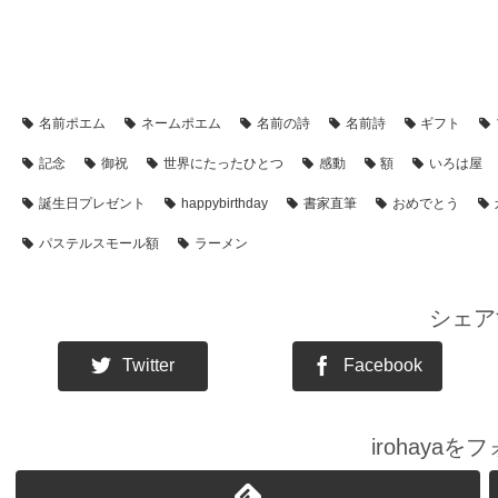
【アイテム別・お客様事例】
【似顔絵】名前ポエム
【シーン別
名前ポエム
ネームポエム
名前の詩
名前詩
ギフト
記念
御祝
世界にたったひとつ
感動
額
いろは屋
誕生日プレゼント
happybirthday
書家直筆
おめでとう
パステルスモール額
ラーメン
シェア
Twitter
Facebook
irohaya