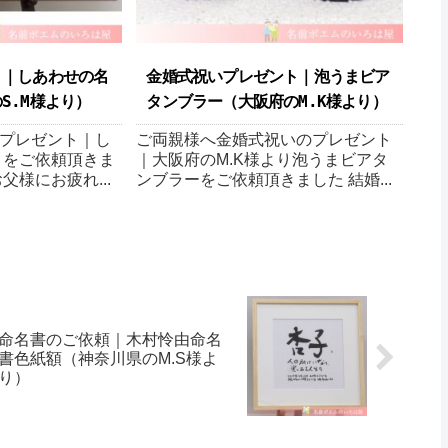
ト｜しあわせの名
金婚式祝いプレゼント｜泡うまビア
.M様より ）
タンブラー（大阪府のM.K様より ）
プレゼント｜し
ご両親様へ金婚式祝いのプレゼント
 をご依頼頂きま
｜大阪府のM.K様より泡うまビアタ
父様にお疲れ...
ンブラーをご依頼頂きました 結婚...
命名書のご依頼｜木村怜由命名
書色紙額（神奈川県のM.S様よ
り ）