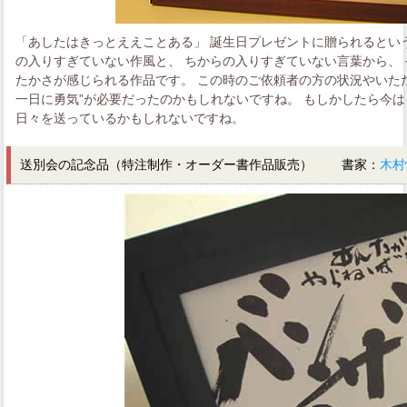
「あしたはきっとええことある」 誕生日プレゼントに贈られるという
の入りすぎていない作風と、 ちからの入りすぎていない言葉から、 
たかさが感じられる作品です。 この時のご依頼者の方の状況やいただ
一日に勇気”が必要だったのかもしれないですね。 もしかしたら今は
日々を送っているかもしれないですね。
送別会の記念品（特注制作・オーダー書作品販売） 書家：
木村