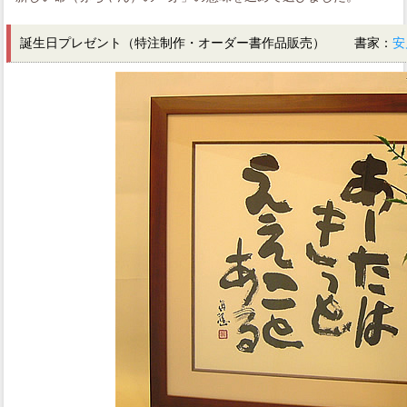
誕生日プレゼント（特注制作・オーダー書作品販売） 書家：
安