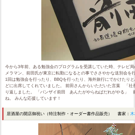
今から3年前、ある勉強会のプログラムを受講していた時、テレビ局
メラマン、前田氏が東京に転勤になるとの事でささやかな送別会を行
1回は勉強会を行ったり、BBQを行ったり、海外旅行にでかけたりと
どに出席してくれていました。 前田さんからいただいた言葉 「社
り返しました。 「バンザイ前田 あんたがやらねばだれがやる」 
ね。 みんな応援しています！
居酒屋の開店御祝い（特注制作・オーダー書作品販売） 書家：
木