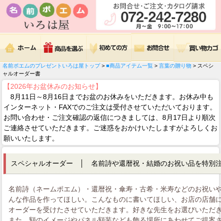
名前ポエムのプレゼントいろは屋トップ
>
■商品アイテム一覧
>
言葉の贈り物
> スペシ
ャルオーダー書
【2026年お盆休みのお知らせ】
8月11日～8月16日までお盆のお休みをいただきます。お休み中も
インターネット・FAXでのご注文は受付させていただいております。
お問い合わせ・ご注文確認の返信につきましては、8月17日より順次
ご連絡させていただきます。ご迷惑をおかけいたしますがよろしくお
願いいたします。
スペシャルオーダー │ 名前詩や還暦祝・結婚のお祝い品を特別
名前詩（ネームポエム）・還暦祝・傘寿・古希・米寿などのお祝い
んな作品を作ってほしい。こんなものに書いてほしい、お店の店舗に書
オーダーを受けたさせていただきます。好きな先生をお選びいただ
また、額のイメージやパネル額装なども飾る場所にあわせてご提案