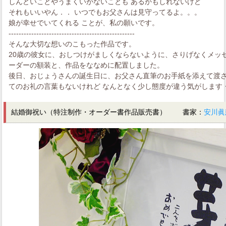
しんどいことやうまくいかないことも あるかもしれないけど
それもいいやん．． いつでもお父さんは見守ってるよ。。。
娘が幸せでいてくれる ことが、私の願いです。
--------------------------------------------------
そんな大切な想いのこもった作品です。
20歳の彼女に、おしつけがましくならないように、さりげなくメッ
ーダーの額装と、作品をななめに配置しました。
後日、おじょうさんの誕生日に、お父さん直筆のお手紙を添えて渡さ
てのお礼の言葉もないけれど なんとなく少し態度が違う気がします
結婚御祝い（特注制作・オーダー書作品販売書） 書家：
安川眞