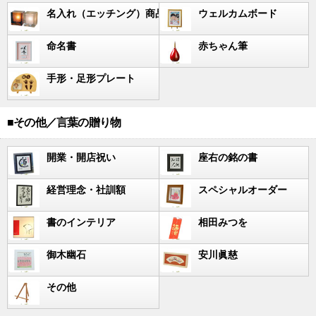
名入れ（エッチング）商品
ウェルカムボード
命名書
赤ちゃん筆
手形・足形プレート
■その他／言葉の贈り物
開業・開店祝い
座右の銘の書
経営理念・社訓額
スペシャルオーダー
書のインテリア
相田みつを
御木幽石
安川眞慈
その他