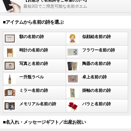
【お急ぎで名前詩をご希望の方へ】
最短3日でご用意可能な名前ポエム
■アイテムから名前の詩を選ぶ
額の名前の詩
似顔絵名前の詩
時計の名前の詩
フラワー名前の詩
写真と名前の詩
陶器の名前の詩
一升瓶ラベル
卓上名前の詩
ミラー名前の詩
掛軸の名前の詩
メモリアル名前の詩
バラと名前の詩
■名入れ・メッセージギフト／出産お祝い