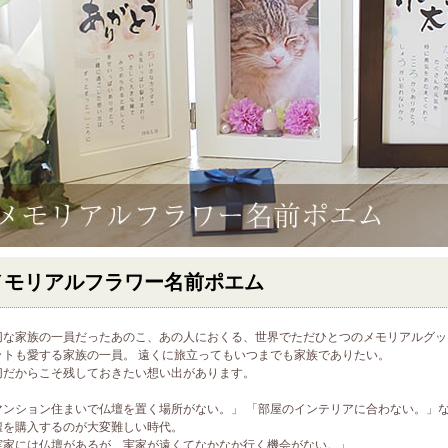
メモリアルフラワー名前ポエム
切な家族の一員だったあのこ、あの人におくる、世界でただひとつのメモリアルグッ
ットも愛する家族の一員。 遠くに旅立ってもいつまでも家族でありたい。
切だからこそ残しておきたい想い出があります。
マンション住まいで仏壇を置く場所がない。」 「部屋のインテリアに合わない。」
壇を購入するのが大変難しい時代。
実家には仏壇があるが、実家が遠くてなかなか行く機会がない。」