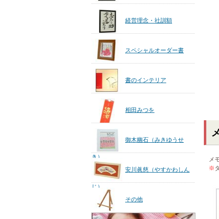
経営理念・社訓額
スペシャルオーダー書
書のインテリア
相田みつを
御木幽石（みきゆうせ
き）
メ
※
安川眞慈（やすかわしん
じ）
その他