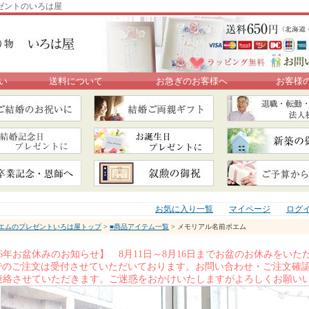
ゼントのいろは屋
い
送料について
お急ぎのお客様へ
お客様
お気に入り一覧
マイページ
ログ
エムのプレゼントいろは屋トップ
>
■商品アイテム一覧
> メモリアル名前ポエム
026年お盆休みのお知らせ】 8月11日～8月16日までお盆のお休みをい
Xでのご注文は受付させていただいております。お問い合わせ・ご注文確認
連絡させていただきます。ご迷惑をおかけいたしますがよろしくお願い