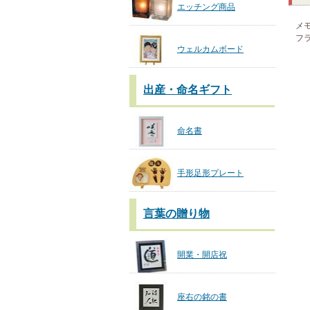
エッチング商品
メ
フ
ウェルカムボード
出産・命名ギフト
命名書
手形足形プレート
言葉の贈り物
開業・開店祝
座右の銘の書