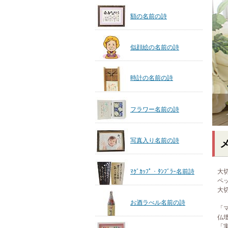
額の名前の詩
似顔絵の名前の詩
時計の名前の詩
フラワー名前の詩
写真入り名前の詩
ﾏｸﾞｶｯﾌﾟ・ﾀﾝﾌﾞﾗｰ名前詩
大
ペ
大
お酒ラべル名前の詩
「
仏
「