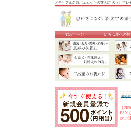
メモリアル名前ポエムなら名前の詩 名入れプレ
TOPページ
いろは屋への想
名前ポ
【2
FA
次ご