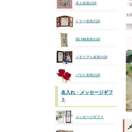
卓上名前の詩
「
大
ミラー名前の詩
掛け軸名前の詩
メモリアル名前の詩
バラと名前の詩
名入れ・メッセージギフ
ト
メッセージギフト