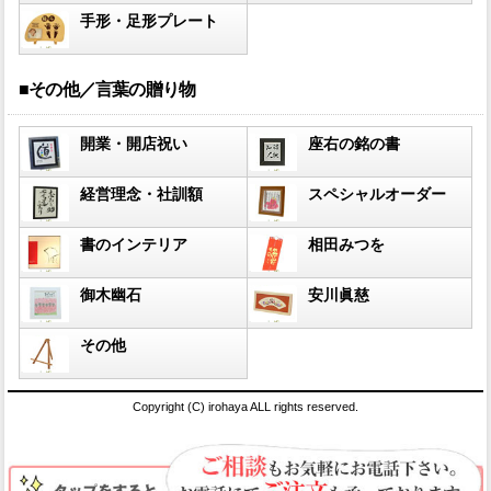
手形・足形プレート
■その他／言葉の贈り物
開業・開店祝い
座右の銘の書
経営理念・社訓額
スペシャルオーダー
書のインテリア
相田みつを
御木幽石
安川眞慈
その他
Copyright (C) irohaya ALL rights reserved.