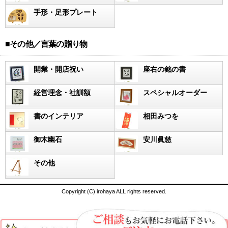
手形・足形プレート
■その他／言葉の贈り物
開業・開店祝い
座右の銘の書
経営理念・社訓額
スペシャルオーダー
書のインテリア
相田みつを
御木幽石
安川眞慈
その他
Copyright (C) irohaya ALL rights reserved.