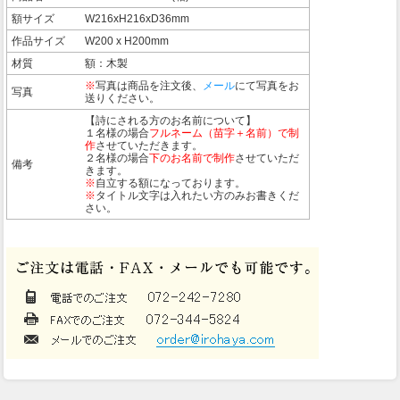
額サイズ
W216xH216xD36mm
作品サイズ
W200 x H200mm
材質
額：木製
※
写真は商品を注文後、
メール
にて写真をお
写真
送りください。
【詩にされる方のお名前について】
１名様の場合
フルネーム（苗字＋名前）で制
作
させていただきます。
２名様の場合
下のお名前で制作
させていただ
備考
きます。
※
自立する額になっております。
※
タイトル文字は入れたい方のみお書きくだ
さい。