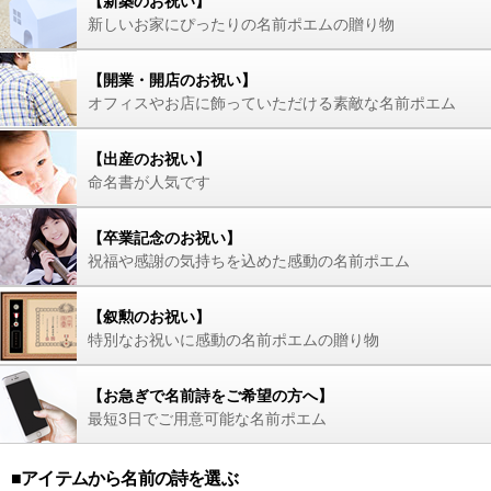
【新築のお祝い】
新しいお家にぴったりの名前ポエムの贈り物
【開業・開店のお祝い】
オフィスやお店に飾っていただける素敵な名前ポエム
【出産のお祝い】
命名書が人気です
【卒業記念のお祝い】
祝福や感謝の気持ちを込めた感動の名前ポエム
【叙勲のお祝い】
特別なお祝いに感動の名前ポエムの贈り物
【お急ぎで名前詩をご希望の方へ】
最短3日でご用意可能な名前ポエム
■アイテムから名前の詩を選ぶ