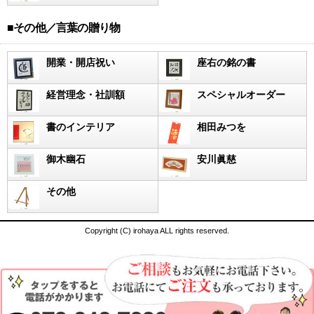
■その他／言葉の贈り物
開業・開店祝い
座右の銘の書
経営理念・社訓額
スペシャルオーダー
書のインテリア
相田みつを
御木幽石
安川眞慈
その他
Copyright (C) irohaya ALL rights reserved.