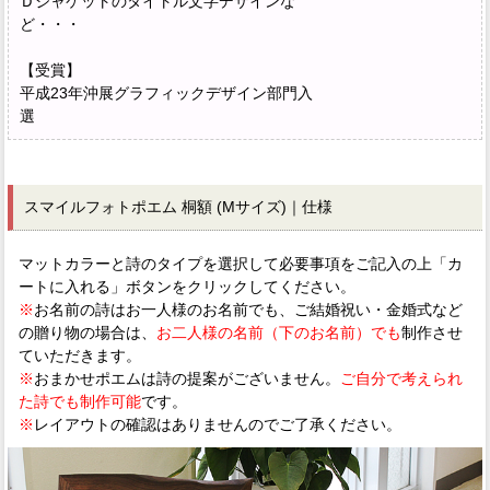
Ｄジャケットのタイトル文字デザインな
ど・・・
【受賞】
平成23年沖展グラフィックデザイン部門入
選
スマイルフォトポエム 桐額 (Mサイズ)｜仕様
マットカラーと詩のタイプを選択して必要事項をご記入の上「カ
ートに入れる」ボタンをクリックしてください。
※
お名前の詩はお一人様のお名前でも、ご結婚祝い・金婚式など
の贈り物の場合は、
お二人様の名前（下のお名前）でも
制作させ
ていただきます。
※
おまかせポエムは詩の提案がございません。
ご自分で考えられ
た詩でも制作可能
です。
※
レイアウトの確認はありませんのでご了承ください。