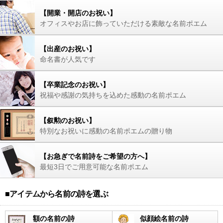
【開業・開店のお祝い】
オフィスやお店に飾っていただける素敵な名前ポエム
【出産のお祝い】
命名書が人気です
【卒業記念のお祝い】
祝福や感謝の気持ちを込めた感動の名前ポエム
【叙勲のお祝い】
特別なお祝いに感動の名前ポエムの贈り物
【お急ぎで名前詩をご希望の方へ】
最短3日でご用意可能な名前ポエム
■アイテムから名前の詩を選ぶ
額の名前の詩
似顔絵名前の詩