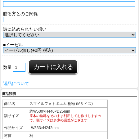
贈る方とのご関係
詩に込められたい想い
■イーゼル
数量
返品について
商品説明
商品名
スマイルフォトポエム 桐額 (Mサイズ)
約W530×H440×D25mm
額サイズ
原木の輪郭をそのまま利用してお作りしますの
で、額サイズは多少の誤差がござます
作品サイズ
W333×H242mm
材質
桐