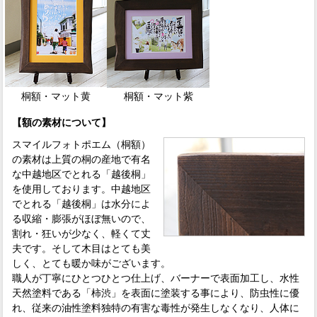
桐額・マット黄
桐額・マット紫
【額の素材について】
スマイルフォトポエム（桐額）
の素材は上質の桐の産地で有名
な中越地区でとれる「越後桐」
を使用しております。中越地区
でとれる「越後桐」は水分によ
る収縮・膨張がほぼ無いので、
割れ・狂いが少なく、軽くて丈
夫です。そして木目はとても美
しく、とても暖か味がございます。
職人が丁寧にひとつひとつ仕上げ、バーナーで表面加工し、水性
天然塗料である「柿渋」を表面に塗装する事により、防虫性に優
れ、従来の油性塗料独特の有害な毒性が発生しなくなり、人体に