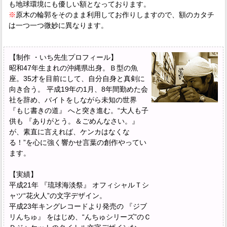
も地球環境にも優しい額となっております。
※
原木の輪郭をそのまま利用してお作りしますので、額のカタチ
は一つ一つ微妙に異なります。
【制作 ・いち先生プロフィール】
昭和47年生まれの沖縄県出身。Ｂ型の魚
座。35才を目前にして、自分自身と真剣に
向き合う。 平成19年の1月、8年間勤めた会
社を辞め、バイトをしながら未知の世界
『もじ書きの道』 へと突き進む。“大人も子
供も 『ありがとう。＆ごめんなさい。』
が、素直に言えれば、ケンカはなくな
る！”を心に強く響かせ言葉の創作やってい
ます。
【実績】
平成21年 『琉球海淡祭』 オフィシャルＴシ
ャツ“花火人”の文字デザイン。
平成23年キングレコードより発売の 『ジブ
リんちゅ』 をはじめ、“んちゅシリーズ”のＣ