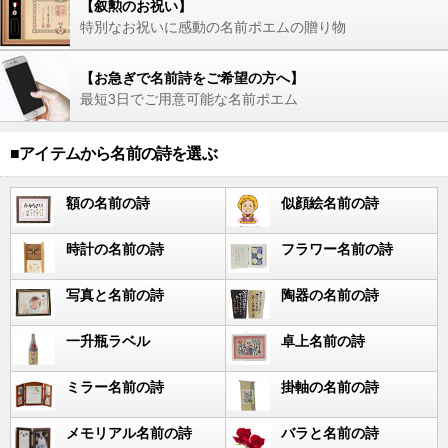
【叙勲のお祝い】
特別なお祝いに感動の名前ポエムの贈り物
【お急ぎで名前詩をご希望の方へ】
最短3日でご用意可能な名前ポエム
■アイテムから名前の詩を選ぶ
額の名前の詩
似顔絵名前の詩
時計の名前の詩
フラワー名前の詩
写真と名前の詩
陶器の名前の詩
一升瓶ラベル
卓上名前の詩
ミラー名前の詩
掛軸の名前の詩
メモリアル名前の詩
バラと名前の詩