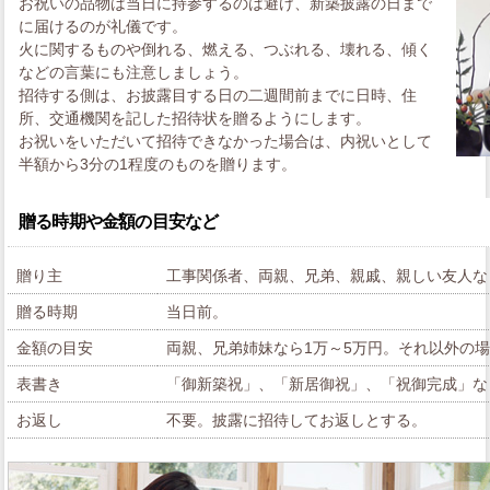
お祝いの品物は当日に持参するのは避け、新築披露の日まで
に届けるのが礼儀です。
火に関するものや倒れる、燃える、つぶれる、壊れる、傾く
などの言葉にも注意しましょう。
招待する側は、お披露目する日の二週間前までに日時、住
所、交通機関を記した招待状を贈るようにします。
お祝いをいただいて招待できなかった場合は、内祝いとして
半額から3分の1程度のものを贈ります。
贈る時期や金額の目安など
贈り主
工事関係者、両親、兄弟、親戚、親しい友人な
贈る時期
当日前。
金額の目安
両親、兄弟姉妹なら1万～5万円。それ以外の場合
表書き
「御新築祝」、「新居御祝」、「祝御完成」な
お返し
不要。披露に招待してお返しとする。