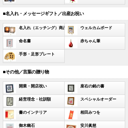
■名入れ・メッセージギフト／出産お祝い
名入れ（エッチング）商品
ウェルカムボード
命名書
赤ちゃん筆
手形・足形プレート
■その他／言葉の贈り物
開業・開店祝い
座右の銘の書
経営理念・社訓額
スペシャルオーダー
書のインテリア
相田みつを
御木幽石
安川眞慈