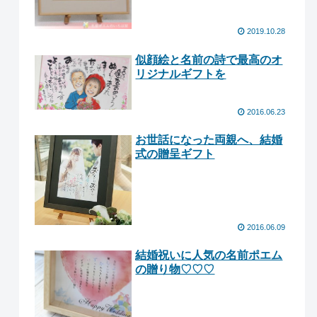
2019.10.28
似顔絵と名前の詩で最高のオ
リジナルギフトを
2016.06.23
お世話になった両親へ、結婚
式の贈呈ギフト
2016.06.09
結婚祝いに人気の名前ポエム
の贈り物♡♡♡