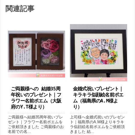
関連記事
ご両親様への 結婚35周
金婚式祝いプレゼント｜
年祝いのプレゼント｜フ
キラキラ似顔絵名前ポエ
ラワー名前ポエム（大阪
ム （福島県のA.M様よ
府のY.T様より）
り ）
ご両親様へ結婚35周年祝いプレ
上司様へ金婚式祝いのプレゼン
ゼント｜フラワー名前ポエムを
ト｜福島県のA.M様よりキラキ
ご依頼頂きました ご両親様のお
ラ似顔絵名前ポエムをご依頼頂
名前での名...
きました 結...