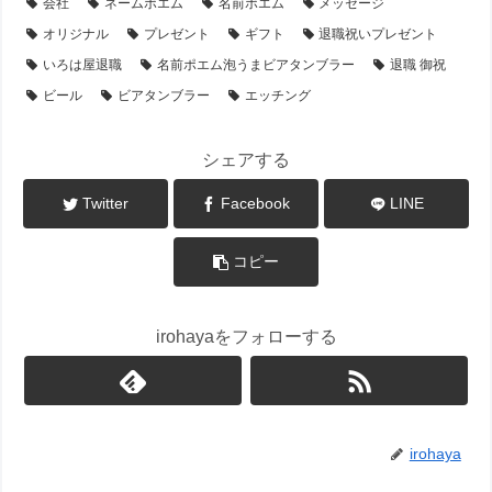
会社
ネームポエム
名前ポエム
メッセージ
オリジナル
プレゼント
ギフト
退職祝いプレゼント
いろは屋退職
名前ポエム泡うまビアタンブラー
退職 御祝
ビール
ビアタンブラー
エッチング
シェアする
Twitter
Facebook
LINE
コピー
irohayaをフォローする
irohaya