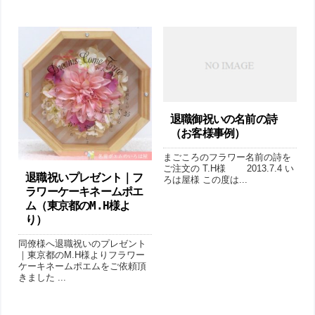
退職御祝いの名前の詩
（お客様事例）
まごころのフラワー名前の詩を
ご注文の T.H様 2013.7.4 い
退職祝いプレゼント｜フ
ろは屋様 この度は...
ラワーケーキネームポエ
ム（東京都のM.H様よ
り ）
同僚様へ退職祝いのプレゼント
｜東京都のM.H様よりフラワー
ケーキネームポエムをご依頼頂
きました ...