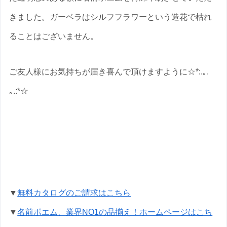
きました。ガーベラはシルフフラワーという造花で枯れ
ることはございません。
ご友人様にお気持ちが届き喜んで頂けますように☆*:.｡.
｡.:*☆
お誕生日祝いの名前ポエムのプレゼント
なら いろは屋へ
▼
無料カタログのご請求はこちら
▼
名前ポエム、業界NO1の品揃え！ホームページはこち