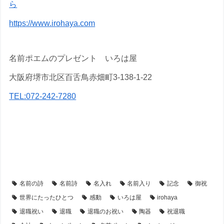
ら
https://www.irohaya.com
名前ポエムのプレゼント いろは屋
大阪府堺市北区百舌鳥赤畑町3-138-1-22
TEL:072-242-7280
【アイテム別・お客様事例】
【シーン別・制作事例】
【陶器・タンブラー】の名前ポエム
【退職・転勤祝い】プレゼント・名前ポエム
名前の詩
名前詩
名入れ
名前入り
記念
御祝
世界にたったひとつ
感動
いろは屋
irohaya
退職祝い
退職
退職のお祝い
陶器
祝退職