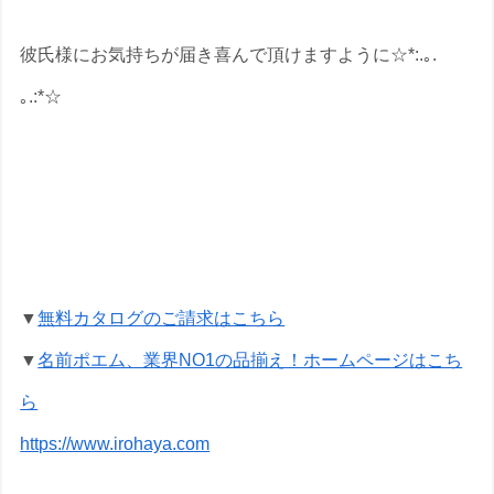
彼氏様にお気持ちが届き喜んで頂けますように☆*:.｡.
｡.:*☆
お誕生日祝いプレゼントの名前ポエムの
プレゼントなら いろは屋へ
▼
無料カタログのご請求はこちら
▼
名前ポエム、業界NO1の品揃え！ホームページはこち
ら
https://www.irohaya.com