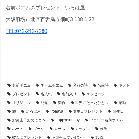
名前ポエムのプレゼント いろは屋
大阪府堺市北区百舌鳥赤畑町3-138-1-22
TEL:072-242-7280
【アイテム別・お客様事例】
【シーン別・制作事例】
【フラワーアレンジ】の名前ポエム
【誕生日プレゼント】のプレゼント・名前ポエム
名前ポエム
ネームポエム
名前の詩
名前詩
ギフト
プレゼント
名入れ
名前入り
メッセージ
オリジナル
記念
御祝
世界にたったひとつ
感動
額
いろは屋
irohaya
誕生日プレゼント
誕生日
お誕生日おめでとう
happybirthday
フラワー名前ポエム
ハート
ブーケ
ローズ
カップル
彼氏
彼氏にプレゼント
お誕生日プレゼント
33歳