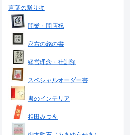
言葉の贈り物
開業・開店祝
座右の銘の書
経営理念・社訓額
スペシャルオーダー書
書のインテリア
相田みつを
御木幽石（みきゆうせき）