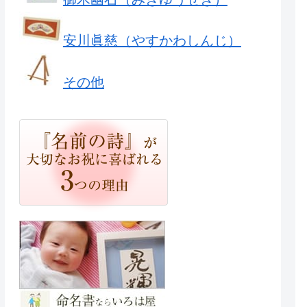
安川眞慈（やすかわしんじ）
その他