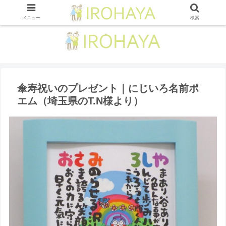
メニュー
検索
傘寿祝いのプレゼント｜にじいろ名前ポ
エム （埼玉県のT.N様より ）