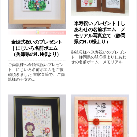
米寿祝いプレゼント｜し
あわせの名前ポエム メ
モリアル写真立て（静岡
県のM.O様より）
金婚式祝いのプレゼント
｜にじいろ名前ポエム
御祖母様へ米寿祝いのプレゼン
（兵庫県のM.M様より ）
ト｜静岡県のM.O様よりしあわ
せの名前ポエム メモリアル...
ご両親様へ金婚式祝いプレゼン
ト｜にじいろ名前ポエムをご依
頼頂きました 書家直筆で、ご両
親様の干支の...