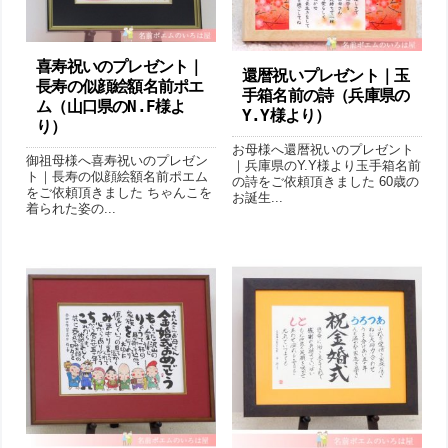
喜寿祝いのプレゼント｜
還暦祝いプレゼント｜玉
長寿の似顔絵額名前ポエ
手箱名前の詩（兵庫県の
ム（山口県のN.F様よ
Y.Y様より）
り ）
お母様へ還暦祝いのプレゼント
御祖母様へ喜寿祝いのプレゼン
｜兵庫県のY.Y様より玉手箱名前
ト｜長寿の似顔絵額名前ポエム
の詩をご依頼頂きました 60歳の
をご依頼頂きました ちゃんこを
お誕生...
着られた姿の...