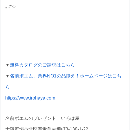
｡.:*☆
傘寿祝いの名前ポエムのプレゼントな
ら いろは屋へ
▼
無料カタログのご請求はこちら
▼
名前ポエム、業界NO1の品揃え！ホームページはこち
ら
https://www.irohaya.com
名前ポエムのプレゼント いろは屋
大阪府堺市北区百舌鳥赤畑町3-138-1-22