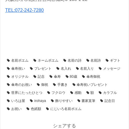
TEL:072-242-7280
【アイテム別・お客様事例】
【額縁】の名前ポエム
【シーン別・制作事例】
【傘寿祝い】のプレゼント・名前ポエム
名前ポエム
ネームポエム
名前の詩
名前詩
ギフト
傘寿祝い
プレゼント
名入れ
名前入り
メッセージ
オリジナル
記念
傘寿
80歳
傘寿御祝
傘寿のお祝い
御祝
手書き
傘寿祝いプレゼント
世界にたったひとつ
フクロウ
感動
額
カラフル
いろは屋
irohaya
飾りやすい
書家直筆
記念日
お祝い
色紙額
にじいろ名前ポエム
シェアする