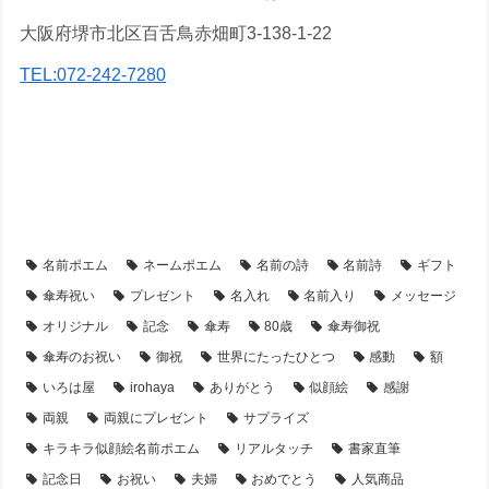
大阪府堺市北区百舌鳥赤畑町3-138-1-22
TEL:072-242-7280
【アイテム別・お客様事例】
【似顔絵】名前ポエム
【シーン別・制作事例】
【傘寿祝い】のプレゼント・名前ポエム
名前ポエム
ネームポエム
名前の詩
名前詩
ギフト
傘寿祝い
プレゼント
名入れ
名前入り
メッセージ
オリジナル
記念
傘寿
80歳
傘寿御祝
傘寿のお祝い
御祝
世界にたったひとつ
感動
額
いろは屋
irohaya
ありがとう
似顔絵
感謝
両親
両親にプレゼント
サプライズ
キラキラ似顔絵名前ポエム
リアルタッチ
書家直筆
記念日
お祝い
夫婦
おめでとう
人気商品