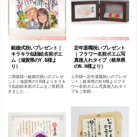
銀婚式祝いプレゼント｜
定年退職祝いプレゼント
キラキラ似顔絵名前ポエ
｜フラワー名前ポエム写
ム（滋賀県のY.B様よ
真後入れタイプ（岐阜県
り ）
のN.H様より ）
ご両親様へ銀婚式祝いのプレゼ
上司様へ定年退職祝いのプレゼ
ント｜滋賀県のY.B様よりキラキ
ント｜岐阜県のN.H様よりフラ
ラ似顔絵名前ポエムをご依頼頂
ワー名前ポエム写真後入れタイ
きました ...
プをご依頼...