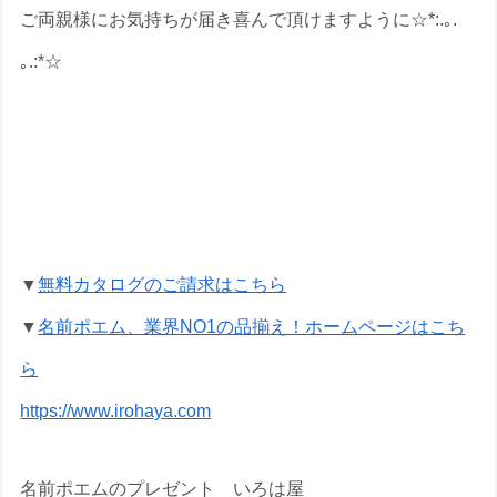
ご両親様にお気持ちが届き喜んで頂けますように☆*:.｡.
｡.:*☆
傘寿祝いの名前ポエムのプレゼントな
ら いろは屋へ
▼
無料カタログのご請求はこちら
▼
名前ポエム、業界NO1の品揃え！ホームページはこち
ら
https://www.irohaya.com
名前ポエムのプレゼント いろは屋