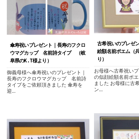
古希祝いのプレゼ
傘寿祝いプレゼント｜長寿のフクロ
絵額名前ポエム （ 
ウマグカップ 名前詩タイプ （岐
り ）
阜県のK.T様より ）
お母様へ古希祝いプ
御義母様へ傘寿祝いのプレゼント｜
の似顔絵額名前ポエ
長寿のフクロウマグカップ 名前詩
ました お母様に古
タイプをご依頼頂きました 傘寿を
ン...
迎...