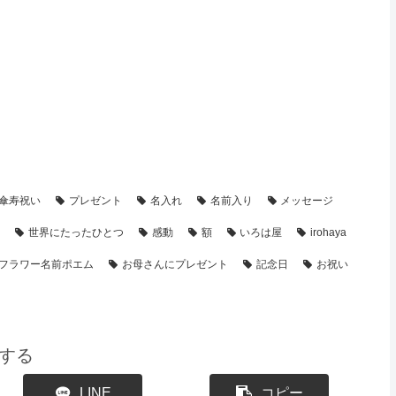
ーアレンジ】の名前ポエム
【傘寿祝い】のプレゼント・名前ポエム
傘寿祝い
プレゼント
名入れ
名前入り
メッセージ
祝
世界にたったひとつ
感動
額
いろは屋
irohaya
フラワー名前ポエム
お母さんにプレゼント
記念日
お祝い
する
LINE
コピー