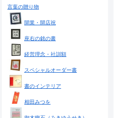
言葉の贈り物
開業・開店祝
座右の銘の書
経営理念・社訓額
スペシャルオーダー書
書のインテリア
相田みつを
御木幽石（みきゆうせき）