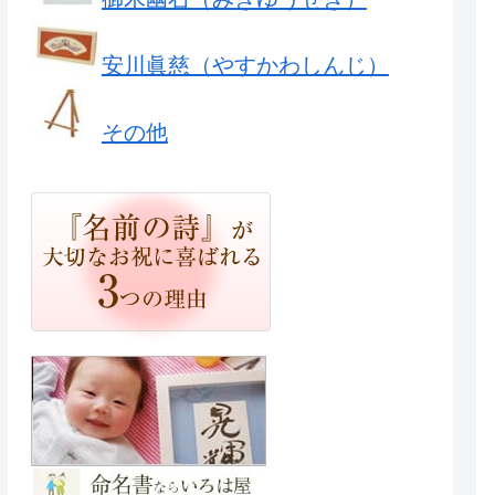
安川眞慈（やすかわしんじ）
その他