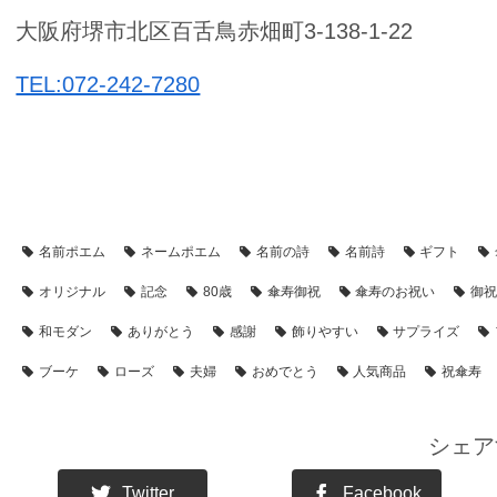
大阪府堺市北区百舌鳥赤畑町3-138-1-22
TEL:072-242-7280
【アイテム別・お客様事例】
【シーン別・制作事例】
【フラワ
名前ポエム
ネームポエム
名前の詩
名前詩
ギフト
オリジナル
記念
80歳
傘寿御祝
傘寿のお祝い
御
和モダン
ありがとう
感謝
飾りやすい
サプライズ
ブーケ
ローズ
夫婦
おめでとう
人気商品
祝傘寿
シェア
Twitter
Facebook