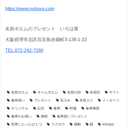
https://www.irohaya.com
名前ポエムのプレゼント いろは屋
大阪府堺市北区百舌鳥赤畑町3-138-1-22
TEL:072-242-7280
【アイテム別・お客様事例】
【シーン別・制作事例】
【傘寿祝い】のプレゼント・名前ポエム
【時計】の名前ポエム
名前ポエム
ネームポエム
名前の詩
名前詩
ギフト
傘寿祝い
プレゼント
名入れ
名前入り
メッセージ
オリジナル
記念
傘寿
80歳
傘寿御祝
傘寿のお祝い
御祝
傘寿祝いプレゼント
世界にたったひとつ
フクロウ
感動
額
irohaya