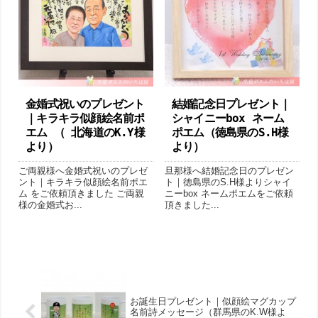
金婚式祝いのプレゼント
結婚記念日プレゼント｜
｜キラキラ似顔絵名前ポ
シャイニーbox ネーム
エム （ 北海道のK.Y様
ポエム （徳島県のS.H様
より ）
より）
ご両親様へ金婚式祝いのプレゼ
旦那様へ結婚記念日のプレゼン
ント｜キラキラ似顔絵名前ポエ
ト｜徳島県のS.H様よりシャイ
ム をご依頼頂きました ご両親
ニーbox ネームポエムをご依頼
様の金婚式お...
頂きました...
お誕生日プレゼント｜似顔絵マグカップ
名前詩メッセージ（群馬県のK.W様よ