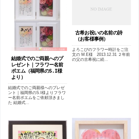
古希お祝いの名前の詩
（お客様事例）
よろこびのフラワー時計をご注
文の M.E様 2013.12.31 ２年前
結婚式でのご両親へのプ
の父の古希祝に続...
レゼント｜フラワー名前
ポエム（福岡県のS.I様
より ）
結婚式でのご両親様へのプレゼ
ント｜福岡県のS.I様よりフラワ
ー名前ポエムをご依頼頂きまし
た 結婚式...