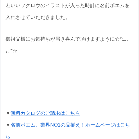
わいいフクロウのイラストが入った時計に名前ポエムを
入れさせていただきました。
御祖父様にお気持ちが届き喜んで頂けますように☆*:.｡.
｡.:*☆
傘寿祝いの名前ポエムのプレゼントな
ら いろは屋へ
▼
無料カタログのご請求はこちら
▼
名前ポエム、業界NO1の品揃え！ホームページはこち
ら