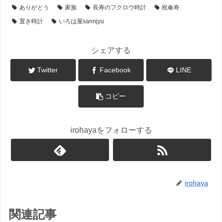
ありがとう
家族
長寿のフクロウ時計
祝傘寿
置き時計
いろは屋 sannjyu
シェアする
Twitter
Facebook
LINE
コピー
irohayaをフォローする
irohaya
関連記事