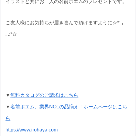
イラストと共にお二人の名前ポエムのプレゼントです。
ご友人様にお気持ちが届き喜んで頂けますように☆*:.｡.
｡.:*☆
入籍祝いの名前ポエムのプレゼントな
ら いろは屋へ
▼
無料カタログのご請求はこちら
▼
名前ポエム、業界NO1の品揃え！ホームページはこち
ら
https://www.irohaya.com