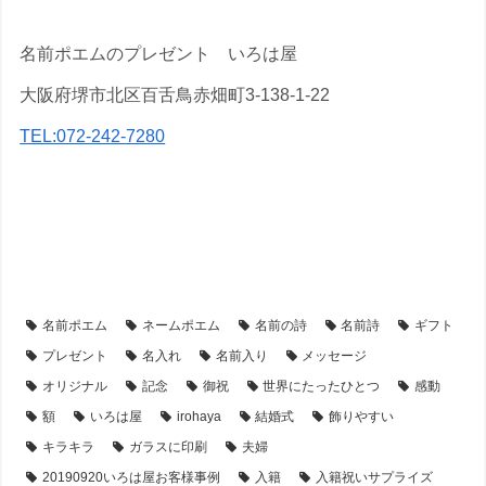
名前ポエムのプレゼント いろは屋
大阪府堺市北区百舌鳥赤畑町3-138-1-22
TEL:072-242-7280
【アイテム別・お客様事例】
【額縁】の名前ポエム
【シーン別・制作事例】
【金婚式・銀婚式・真珠婚式・結婚記念日】プレゼント・名前ポエム
名前ポエム
ネームポエム
名前の詩
名前詩
ギフト
プレゼント
名入れ
名前入り
メッセージ
オリジナル
記念
御祝
世界にたったひとつ
感動
額
いろは屋
irohaya
結婚式
飾りやすい
キラキラ
ガラスに印刷
夫婦
20190920いろは屋お客様事例
入籍
入籍祝いサプライズ