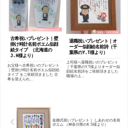
古希祝いプレゼント｜壁
退職祝いプレゼント｜オ
掛け時計名前ポエム似顔
ーダー似顔絵名前詩（千
絵タイプ （北海道の
葉県のY.T様より ）
J.H様より ）
上司様へ退職祝いのプレゼント
お父様へ古希祝いのプレゼント
｜千葉県のY.T様よりオーダー似
｜壁掛け時計名前ポエム似顔絵
顔絵名前詩をご依頼頂きました
タイプ をご依頼頂きました 古
職場の上...
希を迎えられ...
金婚式祝いプレゼント｜ しあわせの名前
ポエム （神奈川県のK.S様より ）