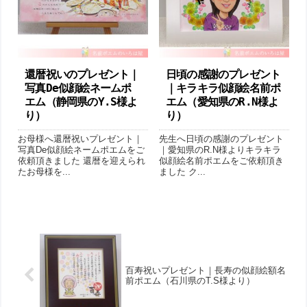
還暦祝いのプレゼント｜
日頃の感謝のプレゼント
写真De似顔絵ネームポ
｜キラキラ似顔絵名前ポ
エム（ 静岡県のY.S様よ
エム（愛知県のR.N様よ
り ）
り ）
お母様へ還暦祝いプレゼント｜
先生へ日頃の感謝のプレゼント
写真De似顔絵ネームポエムをご
｜愛知県のR.N様よりキラキラ
依頼頂きました 還暦を迎えられ
似顔絵名前ポエムをご依頼頂き
たお母様を...
ました ク...
百寿祝いプレゼント｜長寿の似顔絵額名
前ポエム（石川県のT.S様より ）