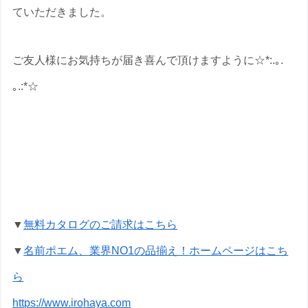
ていただきました。
ご友人様にお気持ちが届き喜んで頂けますように☆*:.｡.
｡.:*☆
出産祝いの名前ポエムのプレゼントな
ら いろは屋へ
▼
無料カタログのご請求はこちら
▼
名前ポエム、業界NO1の品揃え！ホームページはこち
ら
https://www.irohaya.com