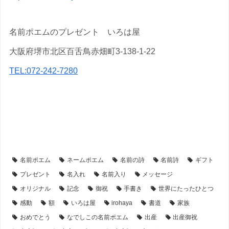
名前ポエムのプレゼント いろは屋
大阪府堺市北区百舌鳥赤畑町3-138-1-22
TEL:072-242-7280
【出産祝い】のプレゼント・名前ポエム
【アイテム別・お客様事例】
【額縁】の名前ポエム
【シーン別・制作事例】
名前ポエム
ネームポエム
名前の詩
名前詩
ギフト
プレゼント
名入れ
名前入り
メッセージ
オリジナル
記念
御祝
手書き
世界にたったひとつ
感動
額
いろは屋
irohaya
書道
家族
おめでとう
なでしこの名前ポエム
出産
出産御祝