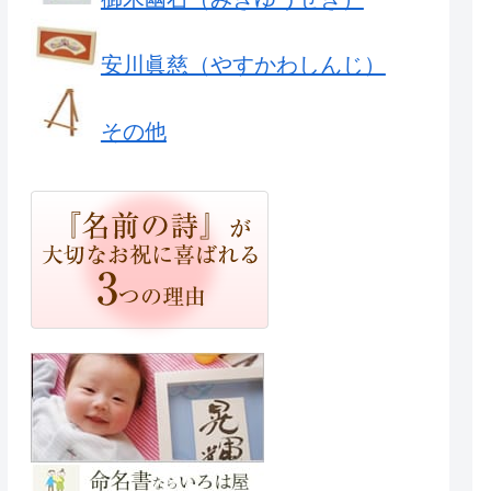
安川眞慈（やすかわしんじ）
その他