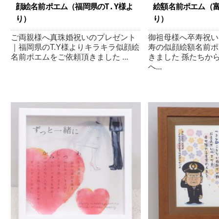
顔絵名前ポエム（福岡県のT.Y様よ
絵額名前ポエム（富
り ）
り ）
ご両親様へ真珠婚祝いのプレゼント
御祖母様へ卒寿祝い
｜福岡県のT.Y様よりキラキラ似顔絵
寿の似顔絵額名前ポ
名前ポエムをご依頼頂きました ...
きました 孫たちか
へ...