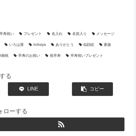
【似顔絵】名前ポエム
【シーン別・制作事例】
卒寿祝い
プレゼント
名入れ
名前入り
メッセージ
いろは屋
irohaya
ありがとう
似顔絵
家族
寿御祝
卒寿のお祝い
祝卒寿
卒寿祝いプレゼント
する
LINE
コピー
をフォローする