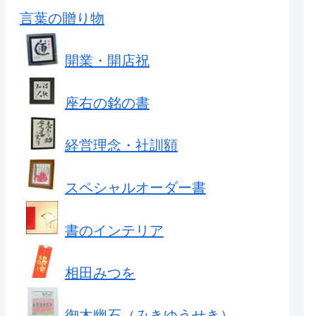
言葉の贈り物
開業・開店祝
座右の銘の書
経営理念・社訓額
スペシャルオーダー書
書のインテリア
相田みつを
御木幽石（みきゆうせき）