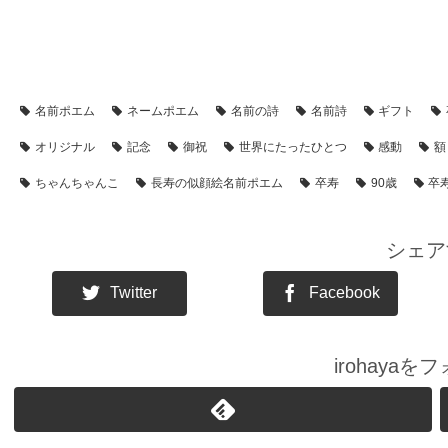
【卒寿祝い】のプレゼント・名前ポエム
【アイテム別・お客様事例】
名前ポエム
ネームポエム
名前の詩
名前詩
ギフト
オリジナル
記念
御祝
世界にたったひとつ
感動
額
ちゃんちゃんこ
長寿の似顔絵名前ポエム
卒寿
90歳
卒
シェア
Twitter
Facebook
irohaya