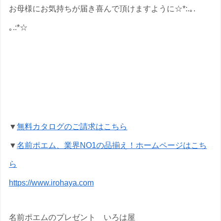
お母様にお気持ちが届き喜んで頂けますように☆*:.｡.
｡.:*☆
古希祝いの名前ポエムのプレゼントな
ら いろは屋へ
▼
無料カタログのご請求はこちら
▼
名前ポエム、業界NO1の品揃え！ホームページはこち
ら
https://www.irohaya.com
名前ポエムのプレゼント いろは屋