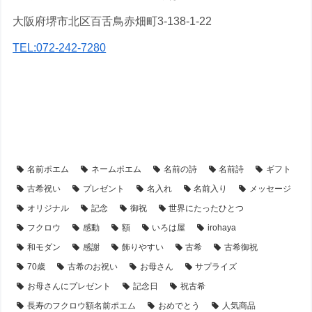
大阪府堺市北区百舌鳥赤畑町3-138-1-22
TEL:072-242-7280
【アイテム別・お客様事例】
【額縁】の名前ポエム
【古希祝い】のプレゼント・名前ポエム
【シーン別・制作事例】
名前ポエム
ネームポエム
名前の詩
名前詩
ギフト
古希祝い
プレゼント
名入れ
名前入り
メッセージ
オリジナル
記念
御祝
世界にたったひとつ
フクロウ
感動
額
いろは屋
irohaya
和モダン
感謝
飾りやすい
古希
古希御祝
70歳
古希のお祝い
お母さん
サプライズ
お母さんにプレゼント
記念日
祝古希
長寿のフクロウ額名前ポエム
おめでとう
人気商品