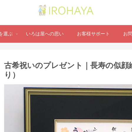
を選ぶ
いろは屋への思い
お客様サポート
お
古希祝いのプレゼント｜長寿の似顔絵
り ）