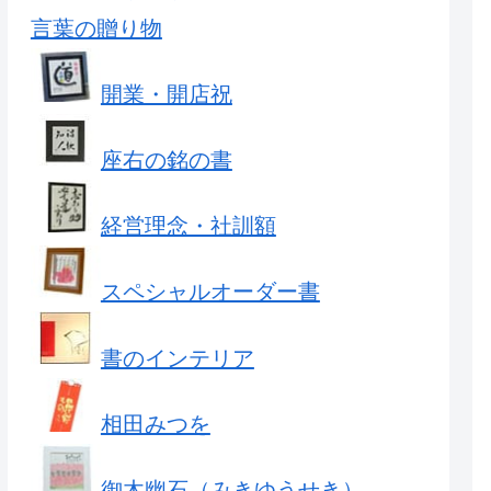
言葉の贈り物
開業・開店祝
座右の銘の書
経営理念・社訓額
スペシャルオーダー書
書のインテリア
相田みつを
御木幽石（みきゆうせき）