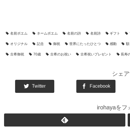
【アイテム別・お客様事例】
【古希祝い】のプレゼント・名前ポエム
名前ポエム
ネームポエム
名前の詩
名前詩
ギフト
オリジナル
記念
御祝
世界にたったひとつ
感動
額
古希御祝
70歳
古希のお祝い
古希祝いプレゼント
長寿
シェア
Twitter
Facebook
irohaya