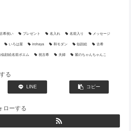
【似顔絵】名前ポエム
【シーン別・制作事例】
古希祝い
プレゼント
名入れ
名前入り
メッセージ
いろは屋
irohaya
和モダン
似顔絵
古希
の似顔絵名前ポエム
祝古希
夫婦
紫のちゃんちゃんこ
する
LINE
コピー
をフォローする