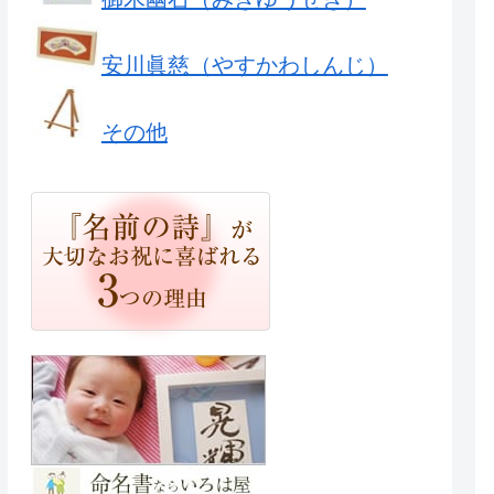
安川眞慈（やすかわしんじ）
その他