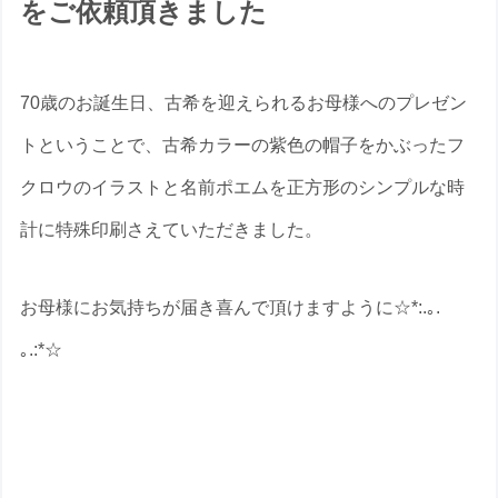
をご依頼頂きました
70歳のお誕生日、古希を迎えられるお母様へのプレゼン
トということで、古希カラーの紫色の帽子をかぶったフ
クロウのイラストと名前ポエムを正方形のシンプルな時
計に特殊印刷さえていただきました。
お母様にお気持ちが届き喜んで頂けますように☆*:.｡.
｡.:*☆
古希祝いの名前ポエムのプレゼントな
ら いろは屋へ