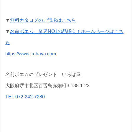
▼
無料カタログのご請求はこちら
▼
名前ポエム、業界NO1の品揃え！ホームページはこち
ら
https://www.irohaya.com
名前ポエムのプレゼント いろは屋
大阪府堺市北区百舌鳥赤畑町3-138-1-22
TEL:072-242-7280
【アイテム別・お客様事例】
【古希祝い】のプレゼント・名前ポエム