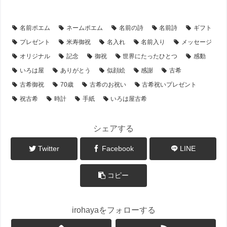
【シーン別・制作事例】
【時計】の名前ポエム
名前ポエム
ネームポエム
名前の詩
名前詩
ギフト
プレゼント
米寿御祝
名入れ
名前入り
メッセージ
オリジナル
記念
御祝
世界にたったひとつ
感動
いろは屋
ありがとう
似顔絵
感謝
古希
古希御祝
70歳
古希のお祝い
古希祝いプレゼント
祝古希
時計
手紙
いろは屋古希
シェアする
Twitter
Facebook
LINE
コピー
irohayaをフォローする