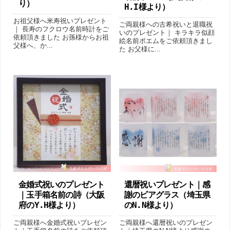
り ）
H.I様より ）
お祖父様へ米寿祝いプレゼント
ご両親様への古希祝いと退職祝
｜ 長寿のフクロウ名前時計をご
いのプレゼント｜ キラキラ似顔
依頼頂きました お孫様からお祖
絵名前ポエムをご依頼頂きまし
父様へ、か...
た お父様に...
金婚式祝いのプレゼント
還暦祝いプレゼント｜感
｜玉手箱名前の詩 （大阪
謝のビアグラス（埼玉県
府のY.H様より ）
のN.N様より ）
ご両親様へ金婚式祝いプレゼン
ご両親様へ還暦祝いのプレゼン