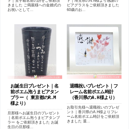
ト｜玉手箱名前の詩をご依頼頂
ト｜埼玉県のN.N様より感謝の
きました ご両親様への金婚式の
ビアグラスをご依頼頂きました
お祝いとして...
60歳のお...
お誕生日プレゼント｜ 名
退職祝いプレゼント｜フ
前ポエム泡うまビアタン
レーム名前ポエム時計
ブラー（ 東京都のR.M
（香川県のA.H様より ）
様より ）
お取引先様へ退職祝いのプレゼ
ント｜香川県のA.H様よりフレ
旦那様へお誕生日のプレゼント
ーム名前ポエム時計をご依頼頂
｜名前ポエム泡うまビアタンブ
きました 退...
ラー をご依頼頂きました お誕
生日の旦那様...