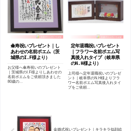
傘寿祝いプレゼント｜し
定年退職祝いプレゼント
あわせの名前ポエム（茨
｜フラワー名前ポエム写
城県のI.F様より ）
真後入れタイプ（岐阜県
のN.H様より ）
お父様へ傘寿祝いのプレゼント
｜茨城県のI.F様よりしあわせの
上司様へ定年退職祝いのプレゼ
名前ポエムをご依頼頂きました
ント｜岐阜県のN.H様よりフラ
80歳の...
ワー名前ポエム写真後入れタイ
プをご依頼...
金婚式祝いプレゼント｜キラキラ似顔絵