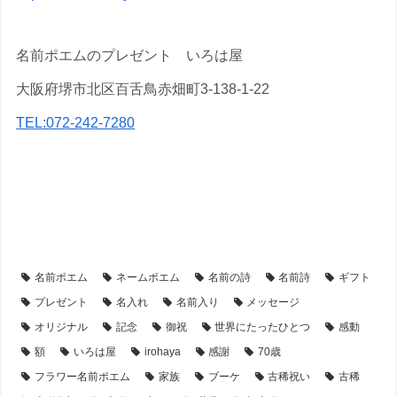
名前ポエムのプレゼント いろは屋
大阪府堺市北区百舌鳥赤畑町3-138-1-22
TEL:072-242-7280
【アイテム別・お客様事例】
【古希祝い】のプレゼント・名前ポエム
【シーン別・制作事例】
【フラワーアレンジ】の名前ポエム
名前ポエム
ネームポエム
名前の詩
名前詩
ギフト
プレゼント
名入れ
名前入り
メッセージ
オリジナル
記念
御祝
世界にたったひとつ
感動
額
いろは屋
irohaya
感謝
70歳
フラワー名前ポエム
家族
ブーケ
古稀祝い
古稀