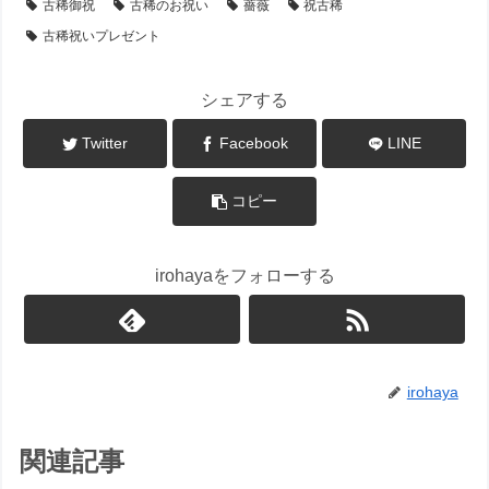
古稀御祝
古稀のお祝い
薔薇
祝古稀
古稀祝いプレゼント
シェアする
Twitter
Facebook
LINE
コピー
irohayaをフォローする
irohaya
関連記事