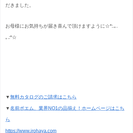
だきました。
お母様にお気持ちが届き喜んで頂けますように☆*:.｡.
｡.:*☆
古希祝いの名前ポエムのプレゼントな
ら いろは屋へ
▼
無料カタログのご請求はこちら
▼
名前ポエム、業界NO1の品揃え！ホームページはこち
ら
https://www.irohaya.com