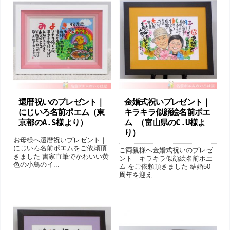
還暦祝いのプレゼント｜
金婚式祝いプレゼント｜
にじいろ名前ポエム（東
キラキラ似顔絵名前ポエ
京都のA.S様より ）
ム （富山県のC.U様よ
り ）
お母様へ還暦祝いプレゼント｜
にじいろ名前ポエムをご依頼頂
ご両親様へ金婚式祝いのプレゼ
きました 書家直筆でかわいい黄
ント｜キラキラ似顔絵名前ポエ
色の小鳥のイ...
ム をご依頼頂きました 結婚50
周年を迎え...