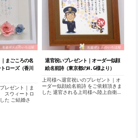
ト｜まごころの名
退官祝いプレゼント｜ オーダー似顔
ートローズ（香川
絵名前詩（東京都のH.G様より ）
上司様へ退官祝いのプレゼント｜オ
ーダー似顔絵名前詩 をご依頼頂きま
プレゼント｜ま
した 退官される上司様へ陸上自衛...
 スウィートロ
した ご結婚さ