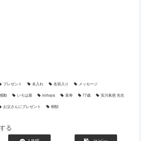
・制作事例】
【喜寿祝い】のプレゼント・名前ポエム
プレゼント
名入れ
名前入り
メッセージ
感動
いろは屋
irohaya
喜寿
77歳
安川眞慈 先生
お父さんにプレゼント
桐額
する