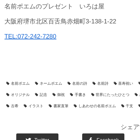
名前ポエムのプレゼント いろは屋
大阪府堺市北区百舌鳥赤畑町3-138-1-22
TEL:072-242-7280
【アイテム別・お客様事例】
【額縁】の名前ポエム
【シーン別
名前ポエム
ネームポエム
名前の詩
名前詩
喜寿祝い
オリジナル
記念
御祝
手書き
世界にたったひとつ
古希
イラスト
書家直筆
しあわせの名前ポエム
干支
シェア