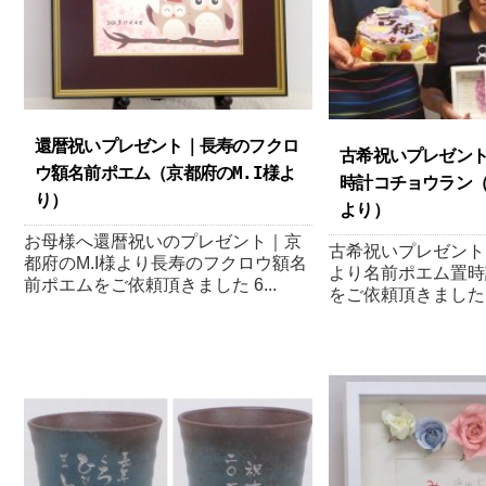
還暦祝いプレゼント｜長寿のフクロ
古希祝いプレゼン
ウ額名前ポエム（京都府のM.I様よ
時計コチョウラン（
り ）
より ）
お母様へ還暦祝いのプレゼント｜京
古希祝いプレゼント
都府のM.I様より長寿のフクロウ額名
より名前ポエム置時
前ポエムをご依頼頂きました 6...
をご依頼頂きました 