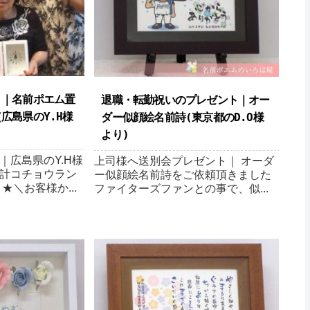
ト｜名前ポエム置
退職・転勤祝いのプレゼント｜オー
広島県のY.H様
ダー似顔絵名前詩(東京都のD.O様
より)
｜広島県のY.H様
上司様へ送別会プレゼント｜ オーダ
計コチョウラン
ー似顔絵名前詩をご依頼頂きました
★＼お客様か...
ファイターズファンとの事で、似...