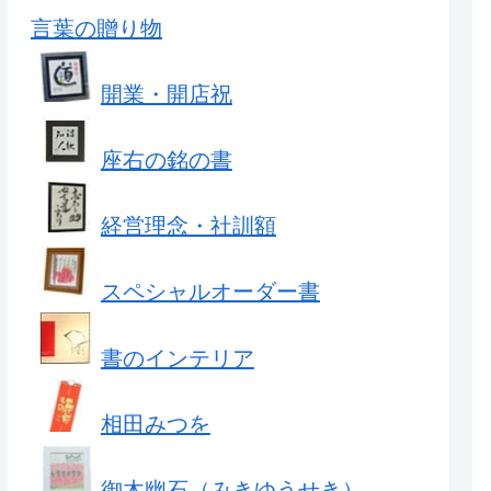
言葉の贈り物
開業・開店祝
座右の銘の書
経営理念・社訓額
スペシャルオーダー書
書のインテリア
相田みつを
御木幽石（みきゆうせき）