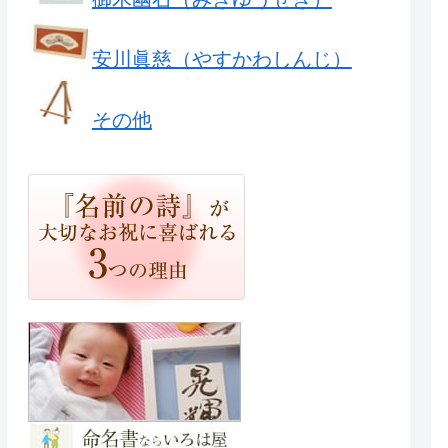
安川眞慈（やすかわしんじ）
その他