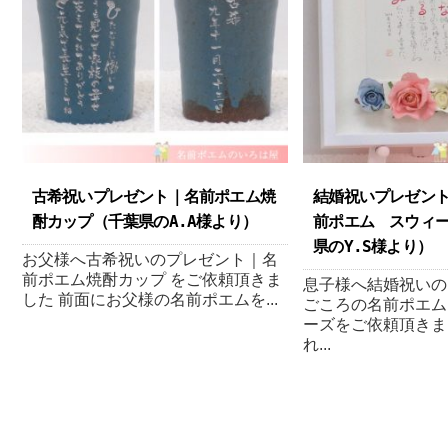
古希祝いプレゼント｜名前ポエム焼
結婚祝いプレゼン
酎カップ（千葉県のA.A様より ）
前ポエム スウィ
県のY.S様より ）
お父様へ古希祝いのプレゼント｜名
前ポエム焼酎カップ をご依頼頂きま
息子様へ結婚祝いの
した 前面にお父様の名前ポエムを...
ごころの名前ポエム
ーズをご依頼頂きま
れ...