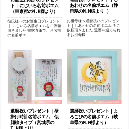
あわせの名前ポエム（静
ト｜にじいろ名前ポエム
岡県のM.M様より ）
（東京都のN.H様より ）
お祖母様へ還暦祝いのプレゼン
彼氏様へのお誕生日プレゼント
ト｜しあわせの名前ポエム をご
｜ にじいろ名前ポエムをご依頼
依頼頂きました 還暦を迎えられ
頂きました 書家直筆で、お名前
るお祖母様...
の名前ポエ...
還暦祝いプレゼント｜壁
還暦祝いプレゼント｜よ
掛け時計名前ポエム 似
ろこびの名前ポエム（岐
顔絵タイプ（宮城県の
阜県のM.M様より ）
T.N様より ）