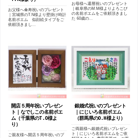
お母様へ還暦祝いのプレゼント
｜岐阜県のM.M様よりよろこび
お父様へ傘寿祝いのプレゼント
の名前ポエムをご依頼頂きまし
｜宮城県のT.N様より壁掛け時計
た 60歳の...
名前ポエム 似顔絵タイプをご
依頼頂きまし...
開店５周年祝いプレゼン
銀婚式祝いのプレゼント
ト｜なでしこの名前ポエ
｜にじいろ名前ポエム
ム（千葉県のT.O様よ
（群馬県のO.H様より ）
り ）
ご両親様へ銀婚式祝いプレゼン
ト｜にじいろ名前ポエムをご依
ご親友様へ開店５周年祝いのプ