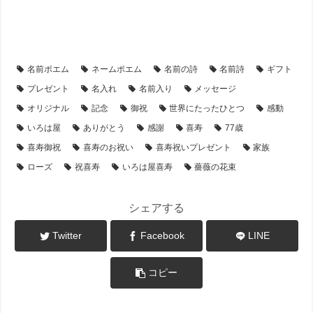
【アイテム別・お客様事例】
【シーン別・制作事例】
【喜寿祝い】のプレゼント・名前ポエム
【フラワーアレンジ】の名前ポエム
名前ポエム
ネームポエム
名前の詩
名前詩
ギフト
プレゼント
名入れ
名前入り
メッセージ
オリジナル
記念
御祝
世界にたったひとつ
感動
いろは屋
ありがとう
感謝
喜寿
77歳
喜寿御祝
喜寿のお祝い
喜寿祝いプレゼント
家族
ローズ
祝喜寿
いろは屋喜寿
薔薇の花束
シェアする
Twitter
Facebook
LINE
コピー