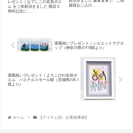
頼頂きました 書家直筆で、ご両
レゼント｜なでしこの名前ポエ
親様お二人の...
ム をご依頼頂きました 開店５
周年記念に、...
退職祝いプレゼント｜シルエットマグカ
ップ（神奈川県のY.N様より）
退職祝いプレゼント｜よろこびの名前ポ
エム パステルスモール額（茨城県のK.I
様より）
ホーム
【アイテム別・お客様事例】