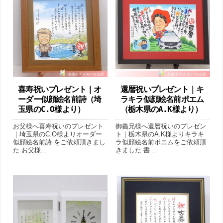
喜寿祝いプレゼント｜オ
還暦祝いプレゼント｜キ
ーダー似顔絵名前詩（埼
ラキラ似顔絵名前ポエム
玉県のC.O様より ）
（栃木県のA.K様より ）
お父様へ喜寿祝いのプレゼント
御義兄様へ還暦祝いのプレゼン
｜埼玉県のC.O様よりオーダー
ト｜栃木県のA.K様よりキラキ
似顔絵名前詩 をご依頼頂きまし
ラ似顔絵名前ポエムをご依頼頂
た お父様...
きました 書...