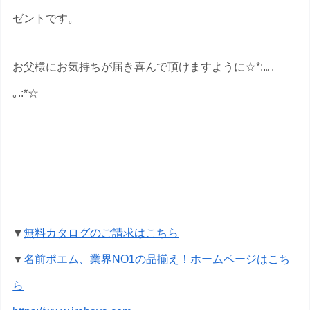
ゼントです。
お父様にお気持ちが届き喜んで頂けますように☆*:.｡.
｡.:*☆
喜寿祝いの名前ポエムのプレゼントな
ら いろは屋へ
▼
無料カタログのご請求はこちら
▼
名前ポエム、業界NO1の品揃え！ホームページはこち
ら