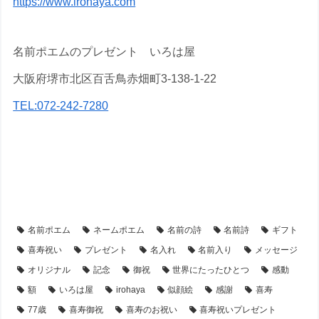
https://www.irohaya.com
名前ポエムのプレゼント いろは屋
大阪府堺市北区百舌鳥赤畑町3-138-1-22
TEL:072-242-7280
【アイテム別・お客様事例】
【似顔絵】名前ポエム
【シーン別・制作事例】
【喜寿祝い】のプレゼント・名前ポエム
名前ポエム
ネームポエム
名前の詩
名前詩
ギフト
喜寿祝い
プレゼント
名入れ
名前入り
メッセージ
オリジナル
記念
御祝
世界にたったひとつ
感動
額
いろは屋
irohaya
似顔絵
感謝
喜寿
77歳
喜寿御祝
喜寿のお祝い
喜寿祝いプレゼント