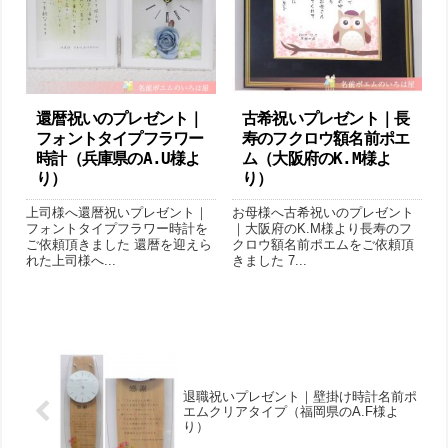
還暦祝いのプレゼント｜
古希祝いプレゼント｜長
フォントタイプフラワー
寿のフクロウ額名前ポエ
時計（兵庫県のA.U様よ
ム（大阪府のK.M様よ
り ）
り ）
上司様へ還暦祝いプレゼント｜
お母様へ古希祝いのプレゼント
フォントタイプフラワー時計を
｜大阪府のK.M様より長寿のフ
ご依頼頂きました 還暦を迎えら
クロウ額名前ポエムをご依頼頂
れた上司様へ...
きました 7...
退職祝いプレゼント｜壁掛け時計名前ポ
エムクリアタイプ（福岡県のA.F様よ
り ）