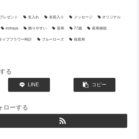
い】のプレゼント・名前ポエム
【時計】の名前ポエム
プレゼント
名入れ
名前入り
メッセージ
オリジナル
irohaya
飾りやすい
喜寿
77歳
喜寿御祝
タイプフラワー時計
ブルーローズ
祝喜寿
する
LINE
コピー
をフォローする