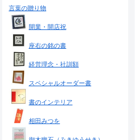
言葉の贈り物
開業・開店祝
座右の銘の書
経営理念・社訓額
スペシャルオーダー書
書のインテリア
相田みつを
御木幽石（みきゆうせき）