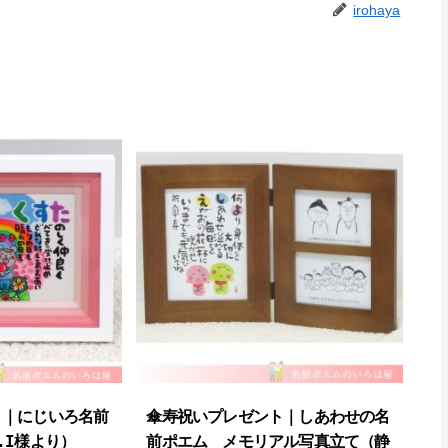
irohaya
ト｜にじいろ名前
傘寿祝いプレゼント｜しあわせの名
I様より ）
前ポエム メモリアル写真立て（静