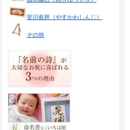
安川眞慈（やすかわしんじ）
その他