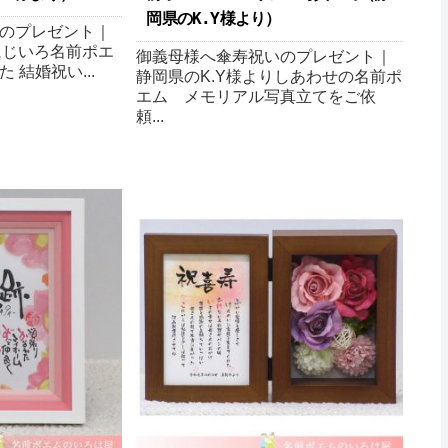
岡県のK.Y様より ）
のプレゼント｜
にじいろ名前ポエ
御義母様へ傘寿祝いのプレゼント｜
 結婚祝い...
静岡県のK.Y様よりしあわせの名前ポ
エム メモリアル写真立てをご依
頼...