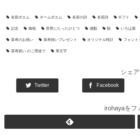
【アイテム別・お客様事例】
【シーン別・制作事例】
【喜寿祝
名前ポエム
ネームポエム
名前の詩
名前詩
ギフト
記念
御祝
世界にたったひとつ
感動
額
いろは屋
喜寿のお祝い
喜寿祝いプレゼント
オリジナル時計
フォント
喜寿祝い のご用途で
筆文字
シェア
Twitter
Facebook
irohaya