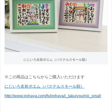
にじいろ名前ポエム（パステルスモール額）
※この商品はこちらからご購入いただけます
にじいろ名前ポエム（パステルスモール額）
http://www.irohaya.com/fs/irohaya/i_takujyou/niji_small