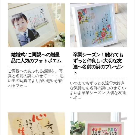
結婚式♪ご両親への贈呈
卒業シーズン！離れても
品に人気のフォトポエム
ずっと仲良し☆大切な友
達へ名前の詩のプレゼン
ご両親へのあふれる感謝を、写
ト
真と名前の詩にのせて・・・ 思
い出の写真でより深い想いが伝
いつまでもずっと友達♡大好き
わるフォ...
な気持ちを名前の詩にのせて い
よいよ卒業シーズン 大切な友達
へ名...