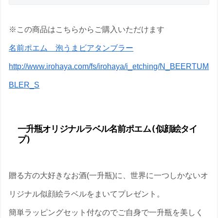
※この商品はこちらからご購入いただけます
名前ポエム 泡うまビアタンブラー
http://www.irohaya.com/fs/irohaya/i_etching/N_BEERTUM
BLER_S
一升瓶オリジナルラベル名前ポエム(似顔絵タイ
プ)
贈る方の大好きなお酒(一升瓶)に、世界に一つしかないオ
リジナル似顔絵ラベルをまいてプレゼント。
簡単ラッピングセット付なのでご自身で一升瓶を美しく