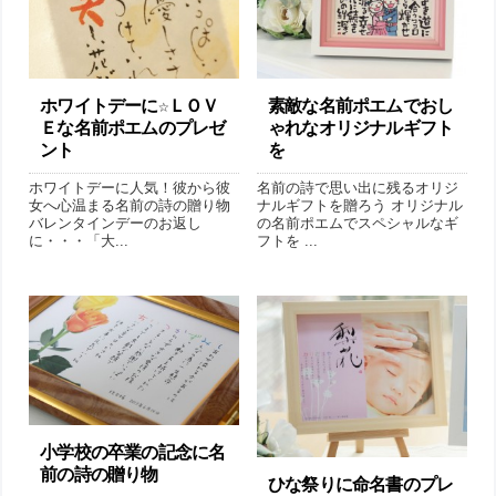
ホワイトデーに☆ＬＯＶ
素敵な名前ポエムでおし
Ｅな名前ポエムのプレゼ
ゃれなオリジナルギフト
ント
を
ホワイトデーに人気！彼から彼
名前の詩で思い出に残るオリジ
女へ心温まる名前の詩の贈り物
ナルギフトを贈ろう オリジナル
バレンタインデーのお返し
の名前ポエムでスペシャルなギ
に・・・「大...
フトを ...
小学校の卒業の記念に名
前の詩の贈り物
ひな祭りに命名書のプレ