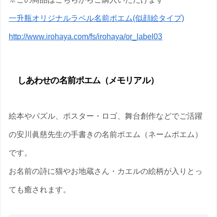
一升瓶オリジナルラベル名前ポエム(似顔絵タイプ)
http://www.irohaya.com/fs/irohaya/or_label03
しあわせの名前ポエム（メモリアル）
絵本やパズル、ポスター・ロゴ、舞台創作などでご活躍
の安川眞慈先生の手書きの名前ポエム（ネームポエム）
です。
お名前の詩に猫やお地蔵さん・カエルの絵柄が入りとっ
ても癒されます。