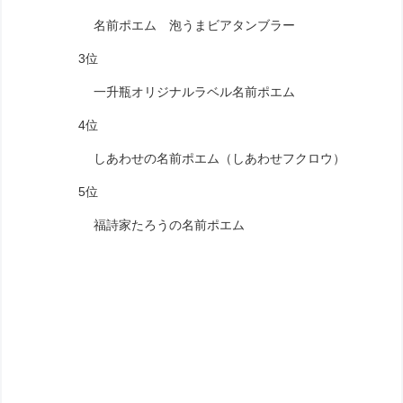
名前ポエム 泡うまビアタンブラー
3位
一升瓶オリジナルラベル名前ポエム
4位
しあわせの名前ポエム（しあわせフクロウ）
5位
福詩家たろうの名前ポエム
男性にはかっこいい印象の名前の詩がお
ススメです