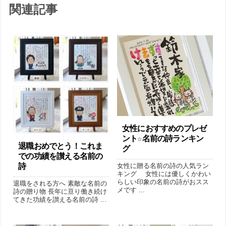
関連記事
女性におすすめのプレゼ
ント☆名前の詩ランキン
退職おめでとう！これま
グ
での功績を讃える名前の
詩
女性に贈る名前の詩の人気ラン
キング 女性には優しくかわい
らしい印象の名前の詩がおスス
退職をされる方へ 素敵な名前の
メです ...
詩の贈り物 長年に亘り働き続け
てきた功績を讃える名前の詩 ...