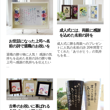
成人式には、両親に感謝
を込めた名前の詩を
お世話になった上司へ名
成人式に贈る両親へのプレゼン
前の詩で退職のお祝いを
トに人気の名前の詩 20年間育て
てくれた「ありがとう」の気持
退職の贈り物に人気！ 感謝の気
ちを名...
持ちを込めた名前の詩の贈り物
上司へ感謝の気持ちを伝えたい
...
古希のお祝いに喜ばれる