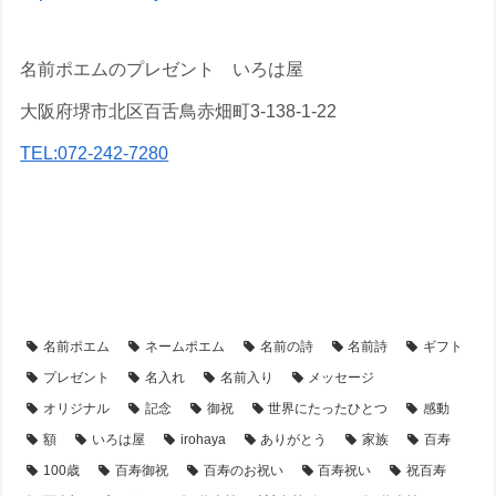
名前ポエムのプレゼント いろは屋
大阪府堺市北区百舌鳥赤畑町3-138-1-22
TEL:072-242-7280
【百寿祝い】の名前ポエム・プレゼント
【アイテム別・お客様事例】
【シーン別・制作事例】
【時計】の名前ポエム
名前ポエム
ネームポエム
名前の詩
名前詩
ギフト
プレゼント
名入れ
名前入り
メッセージ
オリジナル
記念
御祝
世界にたったひとつ
感動
額
いろは屋
irohaya
ありがとう
家族
百寿
100歳
百寿御祝
百寿のお祝い
百寿祝い
祝百寿