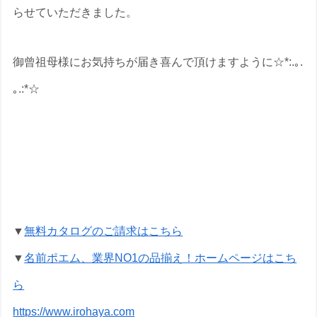
らせていただきました。
御曾祖母様にお気持ちが届き喜んで頂けますように☆*:.｡.
｡.:*☆
百寿祝いの名前ポエムのプレゼントな
ら いろは屋へ
▼
無料カタログのご請求はこちら
▼
名前ポエム、業界NO1の品揃え！ホームページはこち
ら
https://www.irohaya.com