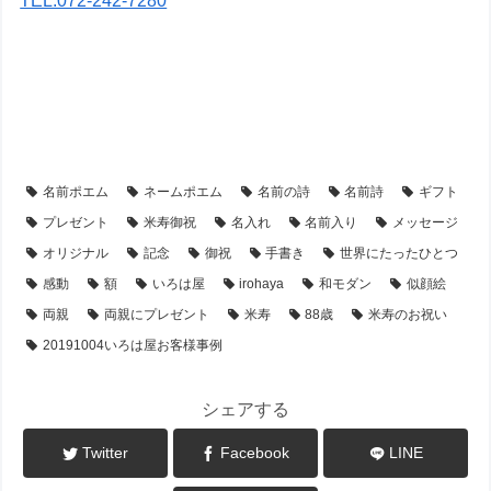
TEL:072-242-7280
【アイテム別・お客様事例】
【似顔絵】名前ポエム
【シーン別・制作事例】
【米寿祝い】のプレゼント・名前ポエム
名前ポエム
ネームポエム
名前の詩
名前詩
ギフト
プレゼント
米寿御祝
名入れ
名前入り
メッセージ
オリジナル
記念
御祝
手書き
世界にたったひとつ
感動
額
いろは屋
irohaya
和モダン
似顔絵
両親
両親にプレゼント
米寿
88歳
米寿のお祝い
20191004いろは屋お客様事例
シェアする
Twitter
Facebook
LINE