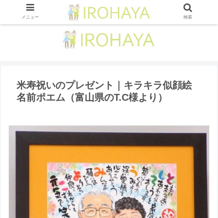
メニュー
検索
米寿祝いのプレゼント｜キラキラ似顔絵
名前ポエム（富山県のT.C様より ）