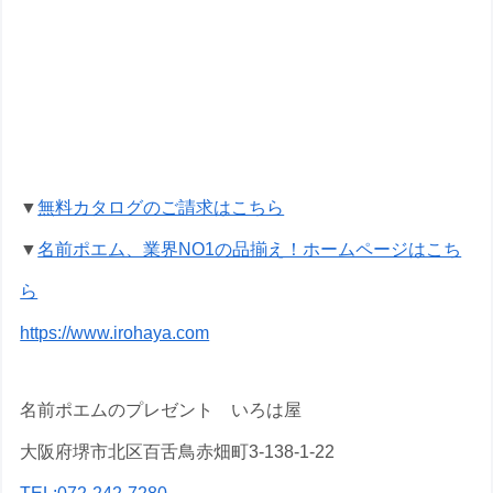
米寿祝いの名前ポエムのプレゼントな
ら いろは屋へ
▼
無料カタログのご請求はこちら
▼
名前ポエム、業界NO1の品揃え！ホームページはこち
ら
https://www.irohaya.com
名前ポエムのプレゼント いろは屋
大阪府堺市北区百舌鳥赤畑町3-138-1-22