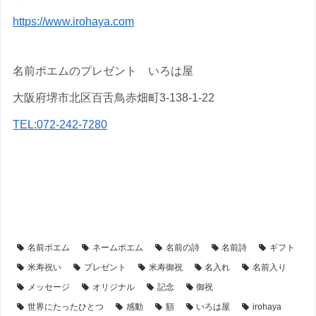
https://www.irohaya.com
名前ポエムのプレゼント いろは屋
大阪府堺市北区百舌鳥赤畑町3-138-1-22
TEL:072-242-7280
【アイテム別・お客様事例】
【額縁】の名前ポエム
【シーン別・制作事例】
【米寿祝い】のプレゼント・名前ポエム
名前ポエム
ネームポエム
名前の詩
名前詩
ギフト
米寿祝い
プレゼント
米寿御祝
名入れ
名前入り
メッセージ
オリジナル
記念
御祝
世界にたったひとつ
感動
額
いろは屋
irohaya