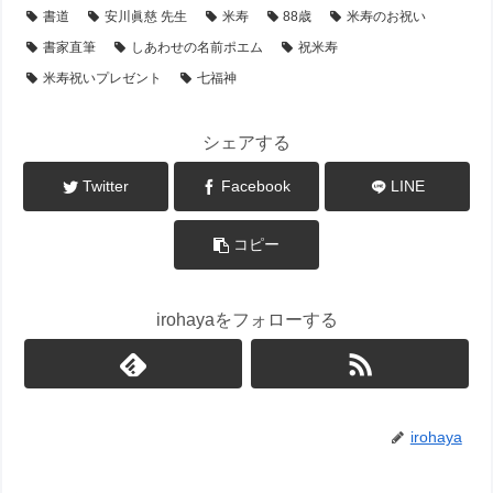
書道
安川眞慈 先生
米寿
88歳
米寿のお祝い
書家直筆
しあわせの名前ポエム
祝米寿
米寿祝いプレゼント
七福神
シェアする
Twitter
Facebook
LINE
コピー
irohayaをフォローする
irohaya