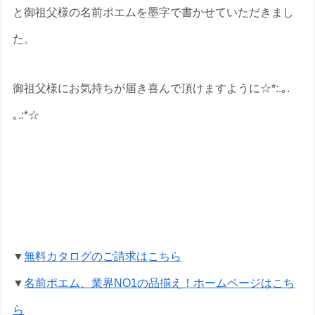
と御祖父様の名前ポエムを墨字で書かせていただきまし
た。
御祖父様にお気持ちが届き喜んで頂けますように☆*:.｡.
｡.:*☆
米寿祝いの名前ポエムのプレゼントな
ら いろは屋へ
▼
無料カタログのご請求はこちら
▼
名前ポエム、業界NO1の品揃え！ホームページはこち
ら