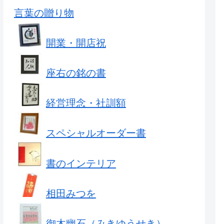
言葉の贈り物
開業・開店祝
座右の銘の書
経営理念・社訓額
スペシャルオーダー書
書のインテリア
相田みつを
御木幽石（みきゆうせき）