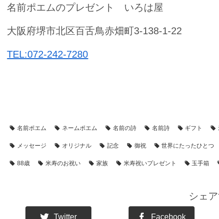
名前ポエムのプレゼント いろは屋
大阪府堺市北区百舌鳥赤畑町3-138-1-22
TEL:072-242-7280
【アイテム別・お客様事例】
【額縁】の名前ポエム
【シーン別
名前ポエム
ネームポエム
名前の詩
名前詩
ギフト
メッセージ
オリジナル
記念
御祝
世界にたったひとつ
88歳
米寿のお祝い
家族
米寿祝いプレゼント
玉手箱
シェア
Twitter
Facebook