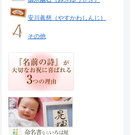
安川眞慈（やすかわしんじ）
その他