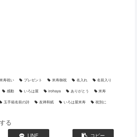
・制作事例】
【米寿祝い】のプレゼント・名前ポエム
米寿祝い
プレゼント
米寿御祝
名入れ
名前入り
感動
いろは屋
irohaya
ありがとう
米寿
玉手箱名前の詩
友禅和紙
いろは屋米寿
祝別に
する
LINE
コピー