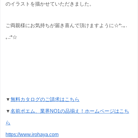
のイラストを描かせていただきました。
ご両親様にお気持ちが届き喜んで頂けますように☆*:.｡.
｡.:*☆
結婚両親贈呈ギフトの名前ポエムのプレ
ゼントなら いろは屋へ
▼
無料カタログのご請求はこちら
▼
名前ポエム、業界NO1の品揃え！ホームページはこち
ら
https://www.irohaya.com