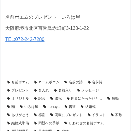
名前ポエムのプレゼント いろは屋
大阪府堺市北区百舌鳥赤畑町3-138-1-22
TEL:072-242-7280
【アイテム別・お客様事例】
【額縁】の名前ポエム
【シーン別・制作事例】
【結婚両親贈呈ギフト】の名前ポエム
名前ポエム
ネームポエム
名前の詩
名前詩
プレゼント
名入れ
名前入り
メッセージ
オリジナル
記念
御祝
世界にたったひとつ
感動
額
いろは屋
irohaya
書道
結婚式
ありがとう
感謝
両親にプレゼント
イラスト
家族
結婚式準備
両親への手紙
しあわせの名前ポエム