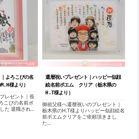
ト｜よろこびの名
還暦祝いプレゼント｜ハッピー似顔
.H様より ）
絵名前ポエム クリア（栃木県の
H.T様より ）
プレゼント｜長
よろこびの名前ポ
御祖父様へ還暦祝いのプレゼント｜
た 退職され...
栃木県のH.T様よりハッピー似顔絵名
前ポエムクリアをご依頼頂きまし
た...