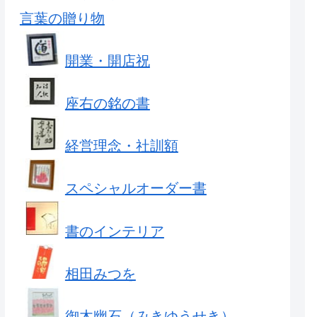
言葉の贈り物
開業・開店祝
座右の銘の書
経営理念・社訓額
スペシャルオーダー書
書のインテリア
相田みつを
御木幽石（みきゆうせき）