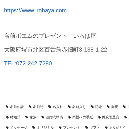
https://www.irohaya.com
名前ポエムのプレゼント いろは屋
大阪府堺市北区百舌鳥赤畑町3-138-1-22
TEL:072-242-7280
【アイテム別・お客様事例】
【シーン別・制作事例】
【写真入
名前の詩
名前詩
名入れ
名前入り
記念
御祝
結婚式
家族
結婚式準備
両親への手紙
両親贈呈品
メッセージ
オリジナル
プレゼント
ギフト
ありがとう