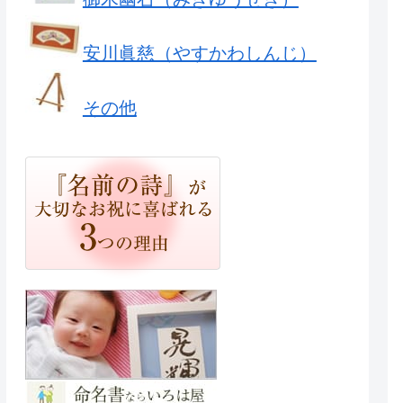
安川眞慈（やすかわしんじ）
その他