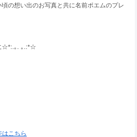
い頃の想い出のお写真と共に名前ポエムのプレ
｡. ｡.:*☆
のプレゼントなら いろは屋へ
ジはこちら