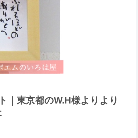
ト｜東京都のW.H様よりより
た