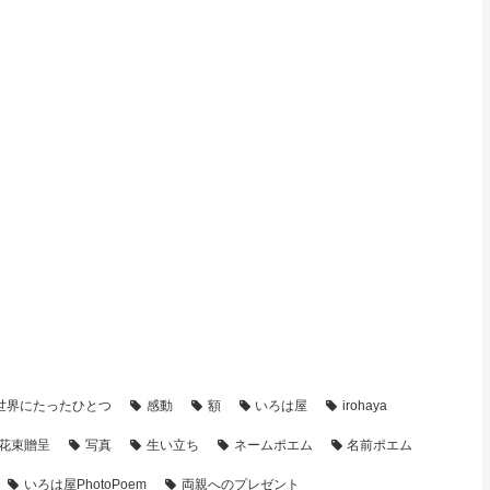
り】の名前ポエム
【結婚両親贈呈ギフト】の名前ポエム
世界にたったひとつ
感動
額
いろは屋
irohaya
花束贈呈
写真
生い立ち
ネームポエム
名前ポエム
いろは屋PhotoPoem
両親へのプレゼント