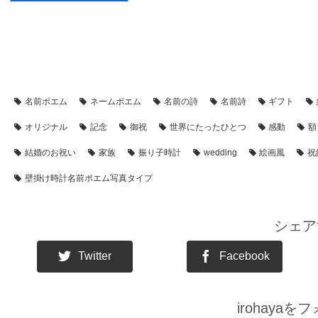
【アイテム別・お客様事例】
【シーン別・制作事例】
【時計】
名前ポエム
ネームポエム
名前の詩
名前詩
ギフト
オリジナル
記念
御祝
世界にたったひとつ
感動
額
結婚のお祝い
家族
振り子時計
wedding
絵画風
祝
壁掛け時計名前ポエム写真タイプ
シェア
Twitter
Facebook
irohaya