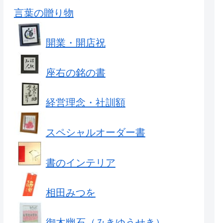
言葉の贈り物
開業・開店祝
座右の銘の書
経営理念・社訓額
スペシャルオーダー書
書のインテリア
相田みつを
御木幽石（みきゆうせき）