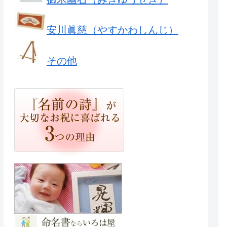
安川眞慈（やすかわしんじ）
その他