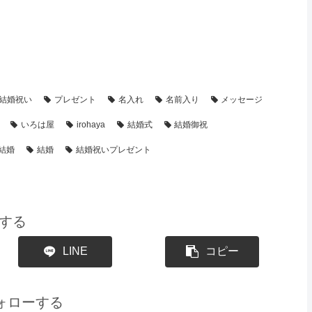
の名前ポエム
【結婚祝い】のプレゼント・名前ポエム
結婚祝い
プレゼント
名入れ
名前入り
メッセージ
いろは屋
irohaya
結婚式
結婚御祝
結婚
結婚
結婚祝いプレゼント
する
LINE
コピー
をフォローする