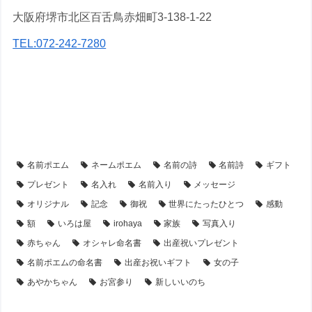
大阪府堺市北区百舌鳥赤畑町3-138-1-22
TEL:072-242-7280
【出産祝い】のプレゼント・名前ポエム
【アイテム別・お客様事例】
【シーン別・制作事例】
【写真入り】の名前ポエム
名前ポエム
ネームポエム
名前の詩
名前詩
ギフト
プレゼント
名入れ
名前入り
メッセージ
オリジナル
記念
御祝
世界にたったひとつ
感動
額
いろは屋
irohaya
家族
写真入り
赤ちゃん
オシャレ命名書
出産祝いプレゼント
名前ポエムの命名書
出産お祝いギフト
女の子
あやかちゃん
お宮参り
新しいいのち