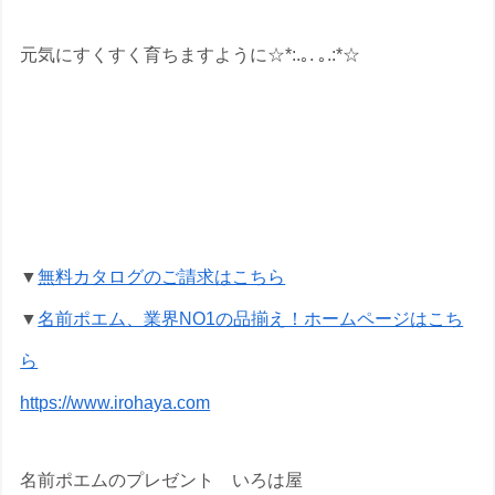
元気にすくすく育ちますように☆*:.｡. ｡.:*☆
命名書の名前ポエムのプレゼントなら
いろは屋へ
▼
無料カタログのご請求はこちら
▼
名前ポエム、業界NO1の品揃え！ホームページはこち
ら
https://www.irohaya.com
名前ポエムのプレゼント いろは屋