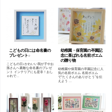
こどもの日には命名書の
幼稚園・保育園の卒園記
プレゼント☆
念に喜ばれる名前ポエム
の贈り物
こどもの日♪かわいい我が子やお
孫さんへ素敵な命名書のプレゼ
幼稚園や保育園の卒園記念に人
ント インテリアにも是非！おし
気の名前ポエム 名前ポエム
ゃれで...
で“たくさんのありがとう”を伝
えよう ...