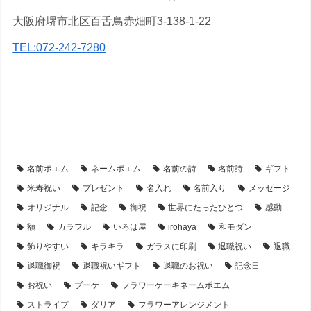
大阪府堺市北区百舌鳥赤畑町3-138-1-22
TEL:072-242-7280
【アイテム別・お客様事例】
【シーン別・制作事例】
【フラワーアレンジ】の名前ポエム
【退職・転勤祝い】プレゼント・名前ポエム
名前ポエム
ネームポエム
名前の詩
名前詩
ギフト
米寿祝い
プレゼント
名入れ
名前入り
メッセージ
オリジナル
記念
御祝
世界にたったひとつ
感動
額
カラフル
いろは屋
irohaya
和モダン
飾りやすい
キラキラ
ガラスに印刷
退職祝い
退職
退職御祝
退職祝いギフト
退職のお祝い
記念日
お祝い
ブーケ
フラワーケーキネームポエム
ストライプ
ダリア
フラワーアレンジメント