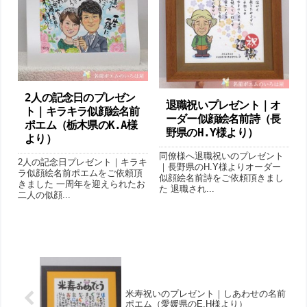
2人の記念日のプレゼン
退職祝いプレゼント｜オ
ト｜キラキラ似顔絵名前
ーダー似顔絵名前詩（長
ポエム（栃木県のK.A様
野県のH.Y様より ）
より ）
同僚様へ退職祝いのプレゼント
2人の記念日プレゼント｜キラキ
｜長野県のH.Y様よりオーダー
ラ似顔絵名前ポエムをご依頼頂
似顔絵名前詩をご依頼頂きまし
きました 一周年を迎えられたお
た 退職され...
二人の似顔...
米寿祝いのプレゼント｜しあわせの名前
ポエム （愛媛県のE.H様より）