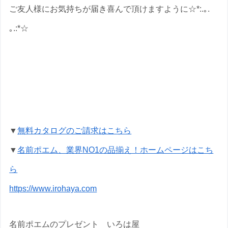
ご友人様にお気持ちが届き喜んで頂けますように☆*:.｡.
｡.:*☆
退職祝いの名前ポエムのプレゼントな
ら いろは屋へ
▼
無料カタログのご請求はこちら
▼
名前ポエム、業界NO1の品揃え！ホームページはこち
ら
https://www.irohaya.com
名前ポエムのプレゼント いろは屋