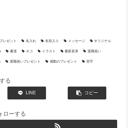
・制作事例】
【退職・転勤祝い】プレゼント・名前ポエム
プレゼント
名入れ
名前入り
メッセージ
オリジナル
a
書道
ネコ
イラスト
書家直筆
退職祝い
職
退職祝いプレゼント
感動のプレゼント
習字
する
LINE
コピー
をフォローする