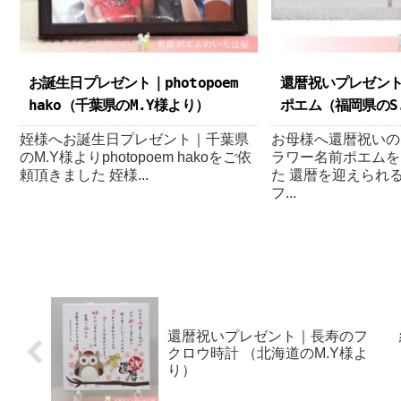
お誕生日プレゼント｜photopoem
還暦祝いプレゼン
hako（千葉県のM.Y様より ）
ポエム（福岡県のS.
姪様へお誕生日プレゼント｜千葉県
お母様へ還暦祝いの
のM.Y様よりphotopoem hakoをご依
ラワー名前ポエムを
頼頂きました 姪様...
た 還暦を迎えられ
フ...
還暦祝いプレゼント｜長寿のフ
クロウ時計 （北海道のM.Y様よ
り ）