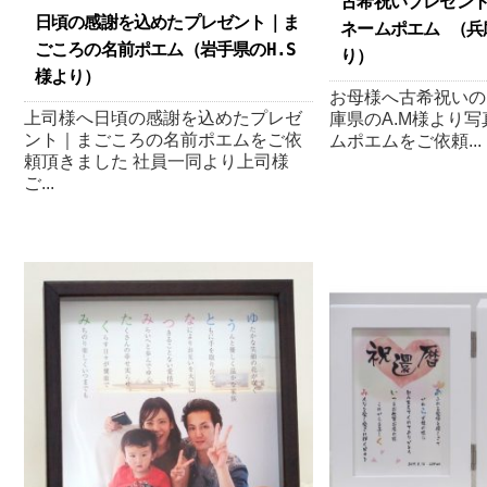
古希祝いプレゼント
日頃の感謝を込めたプレゼント｜ま
ネームポエム （兵
ごころの名前ポエム（岩手県のH.S
り）
様より ）
お母様へ古希祝いの
上司様へ日頃の感謝を込めたプレゼ
庫県のA.M様より写
ント｜まごころの名前ポエムをご依
ムポエムをご依頼...
頼頂きました 社員一同より上司様
ご...