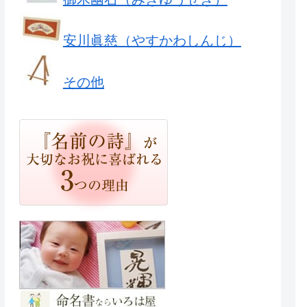
安川眞慈（やすかわしんじ）
その他