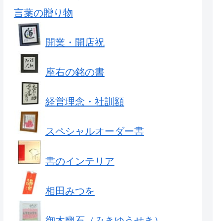
言葉の贈り物
開業・開店祝
座右の銘の書
経営理念・社訓額
スペシャルオーダー書
書のインテリア
相田みつを
御木幽石（みきゆうせき）