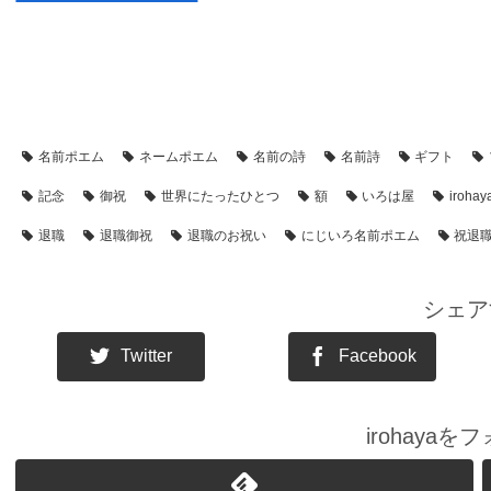
【アイテム別・お客様事例】
【額縁】の名前ポエム
【シーン別
名前ポエム
ネームポエム
名前の詩
名前詩
ギフト
記念
御祝
世界にたったひとつ
額
いろは屋
irohay
退職
退職御祝
退職のお祝い
にじいろ名前ポエム
祝退
シェア
Twitter
Facebook
irohaya