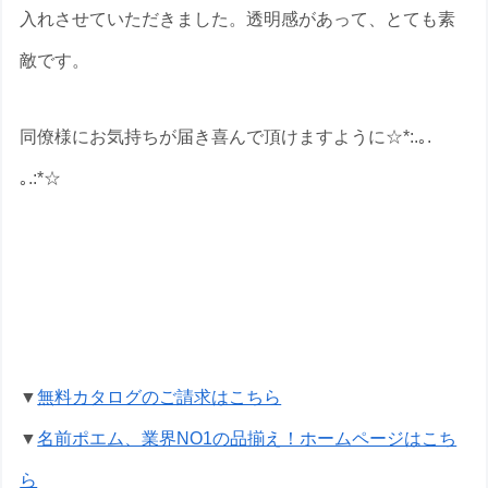
入れさせていただきました。透明感があって、とても素
敵です。
同僚様にお気持ちが届き喜んで頂けますように☆*:.｡.
｡.:*☆
退職祝いの名前ポエムのプレゼントな
ら いろは屋へ
▼
無料カタログのご請求はこちら
▼
名前ポエム、業界NO1の品揃え！ホームページはこち
ら