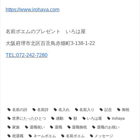
https://www.irohaya.com
名前ポエムのプレゼント いろは屋
大阪府堺市北区百舌鳥赤畑町3-138-1-22
TEL:072-242-7280
【アイテム別・お客様事例】
【シーン別・制作事例】
【フラワーアレンジ】の名前ポエム
【退職・転勤祝い】プレゼント・名前ポエム
名前の詩
名前詩
名入れ
名前入り
記念
御祝
世界にたったひとつ
感動
額
いろは屋
irohaya
家族
退職祝い
退職
退職御祝
退職のお祝い
祝退職
ネームポエム
名前ポエム
メッセージ