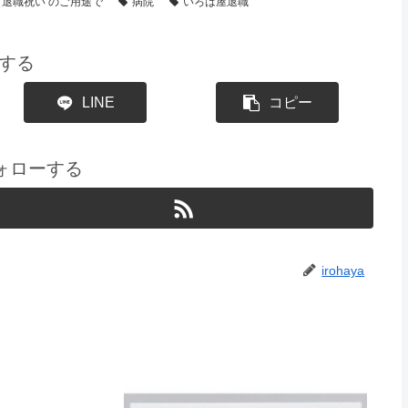
退職祝い のご用途で
病院
いろは屋退職
する
LINE
コピー
をフォローする
irohaya