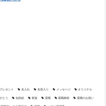
・制作事例】
【退職・転勤祝い】プレゼント・名前ポエム
プレゼント
名入れ
名前入り
メッセージ
オリジナル
がとう
似顔絵
家族
退職
退職御祝
退職のお祝い