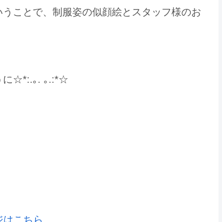
いうことで、制服姿の似顔絵とスタッフ様のお
.｡. ｡.:*☆
なら いろは屋へ
ジはこちら