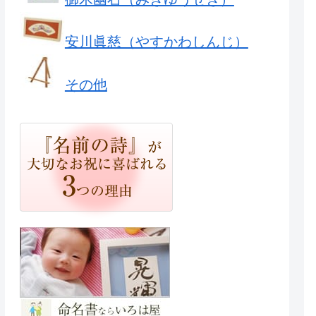
安川眞慈（やすかわしんじ）
その他