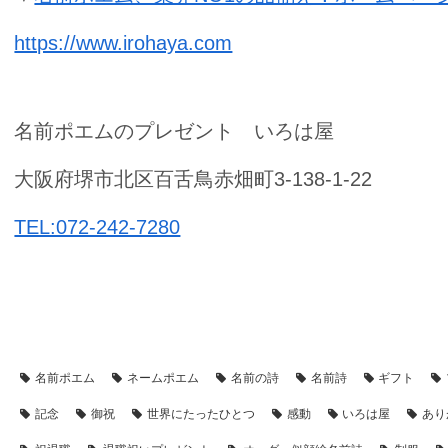
https://www.irohaya.com
名前ポエムのプレゼント いろは屋
大阪府堺市北区百舌鳥赤畑町3-138-1-22
TEL:072-242-7280
【アイテム別・お客様事例】
【似顔絵】名前ポエム
【シーン別
名前ポエム
ネームポエム
名前の詩
名前詩
ギフト
記念
御祝
世界にたったひとつ
感動
いろは屋
あり