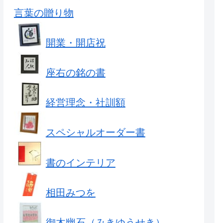
言葉の贈り物
開業・開店祝
座右の銘の書
経営理念・社訓額
スペシャルオーダー書
書のインテリア
相田みつを
御木幽石（みきゆうせき）